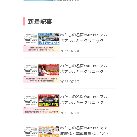
新着記事
わたしの名医Youtube アル
バアレルギークリニック札
幌「30代から急に老けて見
2026.07.24
える男性へ｜医師が教える
「最初にやるべき3つ」」を
公開いたしました。
わたしの名医Youtube アル
バアレルギークリニック札
幌「赤ら顔・酒さ・ニキビ
2026.07.17
跡にVビームは効く？向いて
いる赤みを医師が徹底解
説」を公開いたしました。
わたしの名医Youtube アル
バアレルギークリニック札
幌「マンジャロのリアル｜
2026.07.10
医師が明かす副作用・リバ
ウンド・正しい使い方」を
公開いたしました。
わたしの名医Youtube めぐ
皮膚科・美容皮膚科「”とお