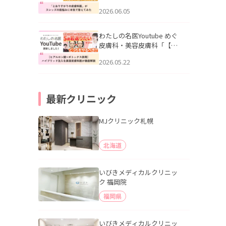
りすがりの皮膚科医”がスレ
2026.06.05
ッズの肌悩みに本気で答え
てみた」を公開いたしまし
た。
わたしの名医Youtube めぐ
皮膚科・美容皮膚科「【ヒ
アルロン酸×ボトックス併
2026.05.22
用】ハイブリッド注入を美
容皮膚科医が徹底解説」を
公開いたしました。
最新クリニック
MJクリニック札幌
北海道
いびきメディカルクリニッ
ク 福岡院
福岡県
いびきメディカルクリニッ