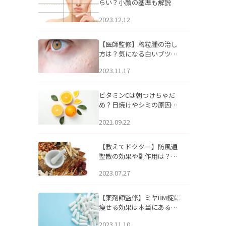
らい？小顔の基準も解説
2023.12.12
【医師監修】稗粒腫の治し
方は？気になる白いブツブ
ツの原因と自宅でできるケ
2023.11.17
アについて
ビタミンCは朝つけちゃだ
め？日焼けやシミの原因に
なるってホント？
2021.09.22
【教えてドクター】防風通
聖散の効果や副作用は？長
期服用は危険なの？
2023.07.27
【薬剤師監修】ミヤBM錠に
痩せる効果は本当にある
の？
2023.11.10