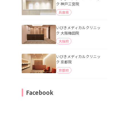
ク 神戸三宮院
兵庫県
いびきメディカルクリニッ
ク 大阪梅田院
大阪府
いびきメディカルクリニッ
ク 京都院
京都府
Facebook