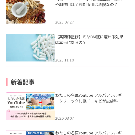
や副作用は？長期服用は危険なの？
2023.07.27
【薬剤師監修】ミヤBM錠に痩せる効果
は本当にあるの？
2023.11.10
新着記事
わたしの名医Youtube アルバアレルギ
ークリニック札幌「ニキビが皮膚科で
も治らない理由｜繰り返す人が次に考
える治療を医師が解説」を公開いたし
ました。
2026.08.07
わたしの名医Youtube アルバアレルギ