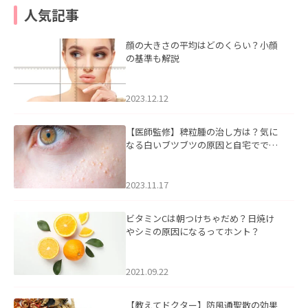
人気記事
顔の大きさの平均はどのくらい？小顔
の基準も解説
2023.12.12
【医師監修】稗粒腫の治し方は？気に
なる白いブツブツの原因と自宅ででき
るケアについて
2023.11.17
ビタミンCは朝つけちゃだめ？日焼け
やシミの原因になるってホント？
2021.09.22
【教えてドクター】防風通聖散の効果