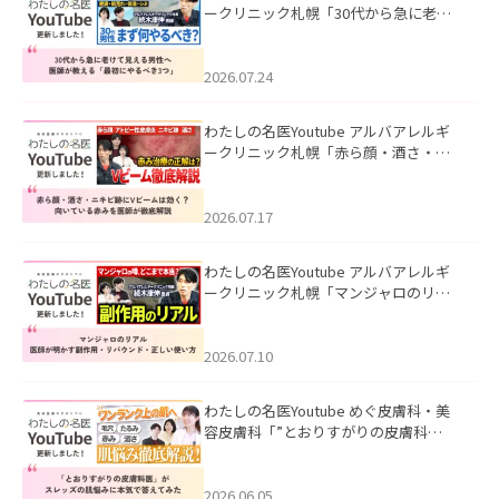
ークリニック札幌「30代から急に老け
て見える男性へ｜医師が教える「最初
にやるべき3つ」」を公開いたしまし
た。
2026.07.24
わたしの名医Youtube アルバアレルギ
ークリニック札幌「赤ら顔・酒さ・ニ
キビ跡にVビームは効く？向いている赤
みを医師が徹底解説」を公開いたしま
した。
2026.07.17
わたしの名医Youtube アルバアレルギ
ークリニック札幌「マンジャロのリア
ル｜医師が明かす副作用・リバウン
ド・正しい使い方」を公開いたしまし
た。
2026.07.10
わたしの名医Youtube めぐ皮膚科・美
容皮膚科「”とおりすがりの皮膚科
医”がスレッズの肌悩みに本気で答えて
みた」を公開いたしました。
2026.06.05