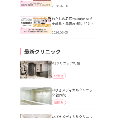
幌「マンジャロのリアル｜
2026.07.10
医師が明かす副作用・リバ
ウンド・正しい使い方」を
公開いたしました。
わたしの名医Youtube めぐ
皮膚科・美容皮膚科「”とお
りすがりの皮膚科医”がスレ
2026.06.05
ッズの肌悩みに本気で答え
てみた」を公開いたしまし
た。
最新クリニック
MJクリニック札幌
北海道
いびきメディカルクリニッ
ク 福岡院
福岡県
いびきメディカルクリニッ