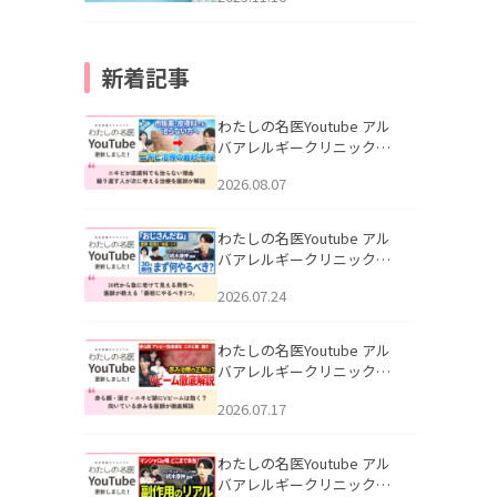
新着記事
わたしの名医Youtube アル
バアレルギークリニック札
幌「ニキビが皮膚科でも治
2026.08.07
らない理由｜繰り返す人が
次に考える治療を医師が解
説」を公開いたしました。
わたしの名医Youtube アル
バアレルギークリニック札
幌「30代から急に老けて見
2026.07.24
える男性へ｜医師が教える
「最初にやるべき3つ」」を
公開いたしました。
わたしの名医Youtube アル
バアレルギークリニック札
幌「赤ら顔・酒さ・ニキビ
2026.07.17
跡にVビームは効く？向いて
いる赤みを医師が徹底解
説」を公開いたしました。
わたしの名医Youtube アル
バアレルギークリニック札