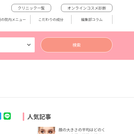
クリニック一覧
オンラインコスメ診断
題の院内メニュー
こだわりの成分
編集部コラム
人気記事
顔の大きさの平均はどのく