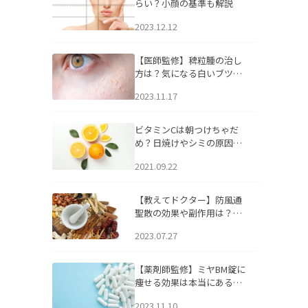
らい？小顔の基準も解説
2023.12.12
【医師監修】稗粒腫の治し
方は？気になる白いブツブ
ツの原因と自宅でできるケ
2023.11.17
アについて
ビタミンCは朝つけちゃだ
め？日焼けやシミの原因に
なるってホント？
2021.09.22
【教えてドクター】防風通
聖散の効果や副作用は？長
期服用は危険なの？
2023.07.27
【薬剤師監修】ミヤBM錠に
痩せる効果は本当にある
の？
2023.11.10