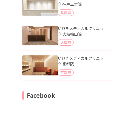
ク 神戸三宮院
兵庫県
いびきメディカルクリニッ
ク 大阪梅田院
大阪府
いびきメディカルクリニッ
ク 京都院
京都府
Facebook