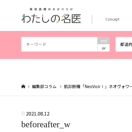
Concept
and
都道
or
編集部コラム
肌診断機「NeoVoirⅠ」ネオヴ
2021.08.12
beforeafter_w