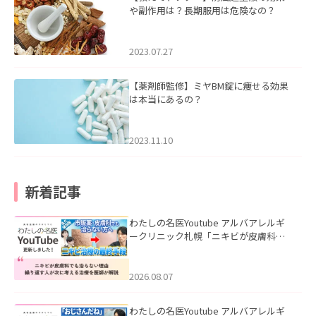
や副作用は？長期服用は危険なの？
2023.07.27
【薬剤師監修】ミヤBM錠に痩せる効果
は本当にあるの？
2023.11.10
新着記事
わたしの名医Youtube アルバアレルギ
ークリニック札幌「ニキビが皮膚科で
も治らない理由｜繰り返す人が次に考
える治療を医師が解説」を公開いたし
ました。
2026.08.07
わたしの名医Youtube アルバアレルギ