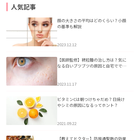
人気記事
顔の大きさの平均はどのくらい？小顔
の基準も解説
2023.12.12
【医師監修】稗粒腫の治し方は？気に
なる白いブツブツの原因と自宅ででき
るケアについて
2023.11.17
ビタミンCは朝つけちゃだめ？日焼け
やシミの原因になるってホント？
2021.09.22
【教えてドクター】防風通聖散の効果