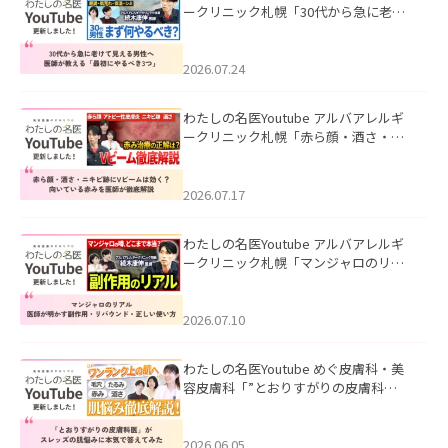
ークリニック札幌「30代から急に老け
て見える男性へ｜医師が教える「最初
にやるべき3つ」」を公開いたしまし
た。
2026.07.24
わたしの名医Youtube アルバアレルギ
ークリニック札幌「赤ら顔・酒さ・ニ
キビ跡にVビームは効く？向いている赤
みを医師が徹底解説」を公開いたしま
した。
2026.07.17
わたしの名医Youtube アルバアレルギ
ークリニック札幌「マンジャロのリア
ル｜医師が明かす副作用・リバウン
ド・正しい使い方」を公開いたしまし
た。
2026.07.10
わたしの名医Youtube めぐ皮膚科・美
容皮膚科「”とおりすがりの皮膚科
医”がスレッズの肌悩みに本気で答えて
みた」を公開いたしました。
2026.06.05