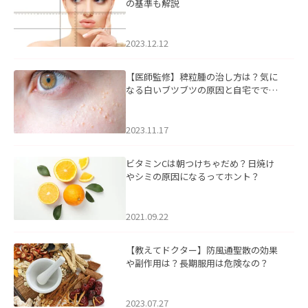
の基準も解説
2023.12.12
【医師監修】稗粒腫の治し方は？気に
なる白いブツブツの原因と自宅ででき
るケアについて
2023.11.17
ビタミンCは朝つけちゃだめ？日焼け
やシミの原因になるってホント？
2021.09.22
【教えてドクター】防風通聖散の効果
や副作用は？長期服用は危険なの？
2023.07.27