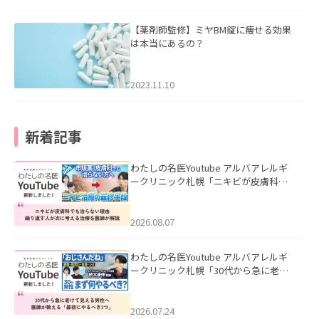
【薬剤師監修】ミヤBM錠に痩せる効果
は本当にあるの？
2023.11.10
新着記事
わたしの名医Youtube アルバアレルギ
ークリニック札幌「ニキビが皮膚科で
も治らない理由｜繰り返す人が次に考
える治療を医師が解説」を公開いたし
ました。
2026.08.07
わたしの名医Youtube アルバアレルギ
ークリニック札幌「30代から急に老け
て見える男性へ｜医師が教える「最初
にやるべき3つ」」を公開いたしまし
た。
2026.07.24