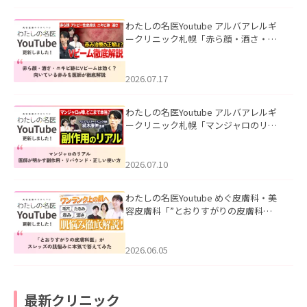
わたしの名医Youtube アルバアレルギ
ークリニック札幌「赤ら顔・酒さ・ニ
キビ跡にVビームは効く？向いている赤
みを医師が徹底解説」を公開いたしま
した。
2026.07.17
わたしの名医Youtube アルバアレルギ
ークリニック札幌「マンジャロのリア
ル｜医師が明かす副作用・リバウン
ド・正しい使い方」を公開いたしまし
た。
2026.07.10
わたしの名医Youtube めぐ皮膚科・美
容皮膚科「”とおりすがりの皮膚科
医”がスレッズの肌悩みに本気で答えて
みた」を公開いたしました。
2026.06.05
最新クリニック