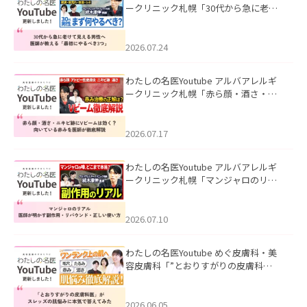
ークリニック札幌「30代から急に老け
て見える男性へ｜医師が教える「最初
にやるべき3つ」」を公開いたしまし
た。
2026.07.24
わたしの名医Youtube アルバアレルギ
ークリニック札幌「赤ら顔・酒さ・ニ
キビ跡にVビームは効く？向いている赤
みを医師が徹底解説」を公開いたしま
した。
2026.07.17
わたしの名医Youtube アルバアレルギ
ークリニック札幌「マンジャロのリア
ル｜医師が明かす副作用・リバウン
ド・正しい使い方」を公開いたしまし
た。
2026.07.10
わたしの名医Youtube めぐ皮膚科・美
容皮膚科「”とおりすがりの皮膚科
医”がスレッズの肌悩みに本気で答えて
みた」を公開いたしました。
2026.06.05