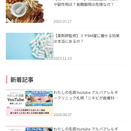
や副作用は？長期服用は危険なの？
2023.07.27
【薬剤師監修】ミヤBM錠に痩せる効果
は本当にあるの？
2023.11.10
新着記事
わたしの名医Youtube アルバアレルギ
ークリニック札幌「ニキビが皮膚科で
も治らない理由｜繰り返す人が次に考
える治療を医師が解説」を公開いたし
ました。
2026.08.07
わたしの名医Youtube アルバアレルギ