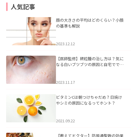
人気記事
顔の大きさの平均はどのくらい？小顔
の基準も解説
2023.12.12
【医師監修】稗粒腫の治し方は？気に
なる白いブツブツの原因と自宅ででき
るケアについて
2023.11.17
ビタミンCは朝つけちゃだめ？日焼け
やシミの原因になるってホント？
2021.09.22
【教えてドクター】防風通聖散の効果