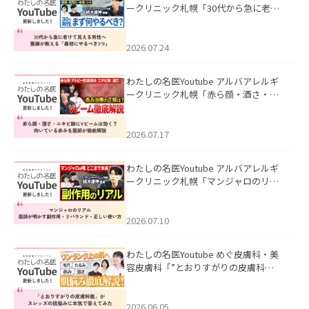
ークリニック札幌「30代から急に老け
て見える男性へ｜医師が教える「最初
にやるべき3つ」」を公開いたしまし
た。
2026.07.24
わたしの名医Youtube アルバアレルギ
ークリニック札幌「赤ら顔・酒さ・ニ
キビ跡にVビームは効く？向いている赤
みを医師が徹底解説」を公開いたしま
した。
2026.07.17
わたしの名医Youtube アルバアレルギ
ークリニック札幌「マンジャロのリア
ル｜医師が明かす副作用・リバウン
ド・正しい使い方」を公開いたしまし
た。
2026.07.10
わたしの名医Youtube めぐ皮膚科・美
容皮膚科「”とおりすがりの皮膚科
医”がスレッズの肌悩みに本気で答えて
みた」を公開いたしました。
2026.06.05