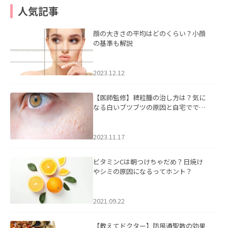
人気記事
顔の大きさの平均はどのくらい？小顔
の基準も解説
2023.12.12
【医師監修】稗粒腫の治し方は？気に
なる白いブツブツの原因と自宅ででき
るケアについて
2023.11.17
ビタミンCは朝つけちゃだめ？日焼け
やシミの原因になるってホント？
2021.09.22
【教えてドクター】防風通聖散の効果