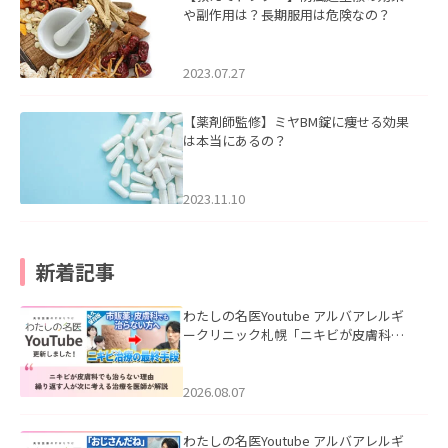
や副作用は？長期服用は危険なの？
2023.07.27
【薬剤師監修】ミヤBM錠に痩せる効果
は本当にあるの？
2023.11.10
新着記事
わたしの名医Youtube アルバアレルギ
ークリニック札幌「ニキビが皮膚科で
も治らない理由｜繰り返す人が次に考
える治療を医師が解説」を公開いたし
ました。
2026.08.07
わたしの名医Youtube アルバアレルギ