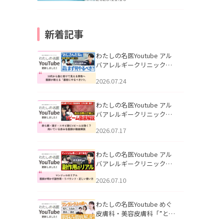
新着記事
わたしの名医Youtube アル
バアレルギークリニック札
幌「30代から急に老けて見
2026.07.24
える男性へ｜医師が教える
「最初にやるべき3つ」」を
公開いたしました。
わたしの名医Youtube アル
バアレルギークリニック札
幌「赤ら顔・酒さ・ニキビ
2026.07.17
跡にVビームは効く？向いて
いる赤みを医師が徹底解
説」を公開いたしました。
わたしの名医Youtube アル
バアレルギークリニック札
幌「マンジャロのリアル｜
2026.07.10
医師が明かす副作用・リバ
ウンド・正しい使い方」を
公開いたしました。
わたしの名医Youtube めぐ
皮膚科・美容皮膚科「”とお