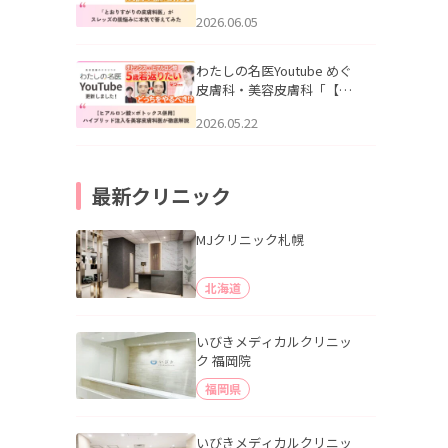
りすがりの皮膚科医”がスレ
2026.06.05
ッズの肌悩みに本気で答え
てみた」を公開いたしまし
た。
わたしの名医Youtube めぐ
皮膚科・美容皮膚科「【ヒ
アルロン酸×ボトックス併
2026.05.22
用】ハイブリッド注入を美
容皮膚科医が徹底解説」を
公開いたしました。
最新クリニック
MJクリニック札幌
北海道
いびきメディカルクリニッ
ク 福岡院
福岡県
いびきメディカルクリニッ