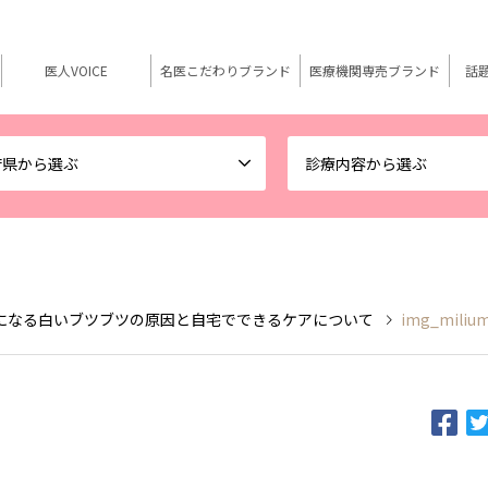
医人VOICE
名医こだわりブランド
医療機関専売ブランド
話
府県から選ぶ
診療内容から選ぶ
になる白いブツブツの原因と自宅でできるケアについて
img_miliu