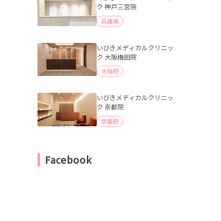
ク 神戸三宮院
兵庫県
いびきメディカルクリニッ
ク 大阪梅田院
大阪府
いびきメディカルクリニッ
ク 京都院
京都府
Facebook