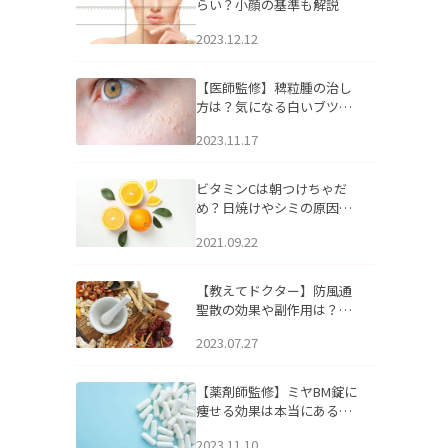
らい？小顔の基準も解説
2023.12.12
【医師監修】稗粒腫の治し
方は？気になる白いブツブ
ツの原因と自宅でできるケ
2023.11.17
アについて
ビタミンCは朝つけちゃだ
め？日焼けやシミの原因に
なるってホント？
2021.09.22
【教えてドクター】防風通
聖散の効果や副作用は？長
期服用は危険なの？
2023.07.27
【薬剤師監修】ミヤBM錠に
痩せる効果は本当にある
の？
2023.11.10