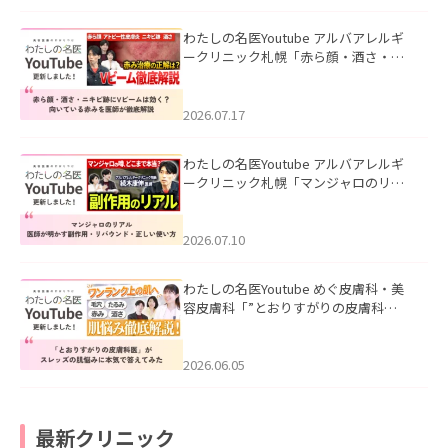
わたしの名医Youtube アルバアレルギ
ークリニック札幌「赤ら顔・酒さ・ニ
キビ跡にVビームは効く？向いている赤
みを医師が徹底解説」を公開いたしま
した。
2026.07.17
わたしの名医Youtube アルバアレルギ
ークリニック札幌「マンジャロのリア
ル｜医師が明かす副作用・リバウン
ド・正しい使い方」を公開いたしまし
た。
2026.07.10
わたしの名医Youtube めぐ皮膚科・美
容皮膚科「”とおりすがりの皮膚科
医”がスレッズの肌悩みに本気で答えて
みた」を公開いたしました。
2026.06.05
最新クリニック