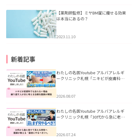
【薬剤師監修】ミヤBM錠に痩せる効果
は本当にあるの？
2023.11.10
新着記事
わたしの名医Youtube アルバアレルギ
ークリニック札幌「ニキビが皮膚科で
も治らない理由｜繰り返す人が次に考
える治療を医師が解説」を公開いたし
ました。
2026.08.07
わたしの名医Youtube アルバアレルギ
ークリニック札幌「30代から急に老け
て見える男性へ｜医師が教える「最初
にやるべき3つ」」を公開いたしまし
た。
2026.07.24