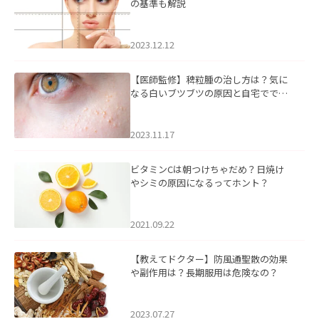
の基準も解説
2023.12.12
【医師監修】稗粒腫の治し方は？気に
なる白いブツブツの原因と自宅ででき
るケアについて
2023.11.17
ビタミンCは朝つけちゃだめ？日焼け
やシミの原因になるってホント？
2021.09.22
【教えてドクター】防風通聖散の効果
や副作用は？長期服用は危険なの？
2023.07.27