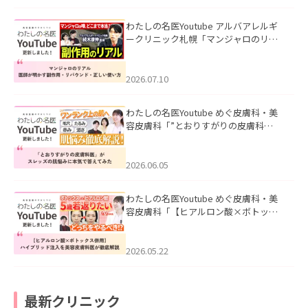
わたしの名医Youtube アルバアレルギ
ークリニック札幌「マンジャロのリア
ル｜医師が明かす副作用・リバウン
ド・正しい使い方」を公開いたしまし
た。
2026.07.10
わたしの名医Youtube めぐ皮膚科・美
容皮膚科「”とおりすがりの皮膚科
医”がスレッズの肌悩みに本気で答えて
みた」を公開いたしました。
2026.06.05
わたしの名医Youtube めぐ皮膚科・美
容皮膚科「【ヒアルロン酸×ボトック
ス併用】ハイブリッド注入を美容皮膚
科医が徹底解説」を公開いたしまし
た。
2026.05.22
最新クリニック