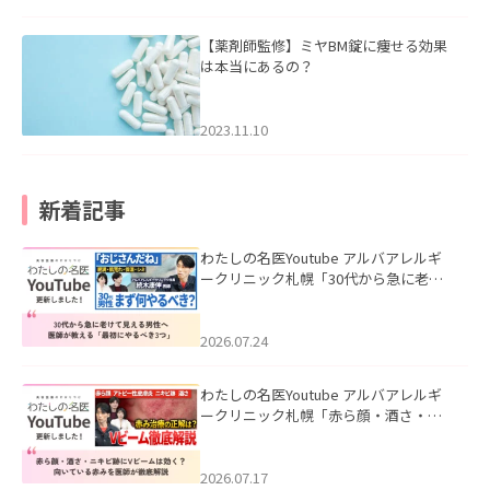
【薬剤師監修】ミヤBM錠に痩せる効果
は本当にあるの？
2023.11.10
新着記事
わたしの名医Youtube アルバアレルギ
ークリニック札幌「30代から急に老け
て見える男性へ｜医師が教える「最初
にやるべき3つ」」を公開いたしまし
た。
2026.07.24
わたしの名医Youtube アルバアレルギ
ークリニック札幌「赤ら顔・酒さ・ニ
キビ跡にVビームは効く？向いている赤
みを医師が徹底解説」を公開いたしま
した。
2026.07.17