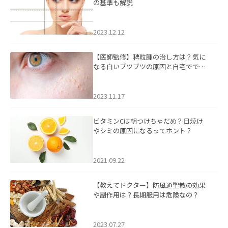
の基準も解説
2023.12.12
【医師監修】稗粒腫の治し方は？気に
なる白いブツブツの原因と自宅ででき
るケアについて
2023.11.17
ビタミンCは朝つけちゃだめ？日焼け
やシミの原因になるってホント？
2021.09.22
【教えてドクター】防風通聖散の効果
や副作用は？長期服用は危険なの？
2023.07.27