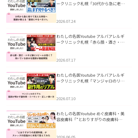
ークリニック札幌「30代から急に老け
て見える男性へ｜医師が教える「最初
にやるべき3つ」」を公開いたしまし
た。
2026.07.24
わたしの名医Youtube アルバアレルギ
ークリニック札幌「赤ら顔・酒さ・ニ
キビ跡にVビームは効く？向いている赤
みを医師が徹底解説」を公開いたしま
した。
2026.07.17
わたしの名医Youtube アルバアレルギ
ークリニック札幌「マンジャロのリア
ル｜医師が明かす副作用・リバウン
ド・正しい使い方」を公開いたしまし
た。
2026.07.10
わたしの名医Youtube めぐ皮膚科・美
容皮膚科「”とおりすがりの皮膚科
医”がスレッズの肌悩みに本気で答えて
みた」を公開いたしました。
2026.06.05