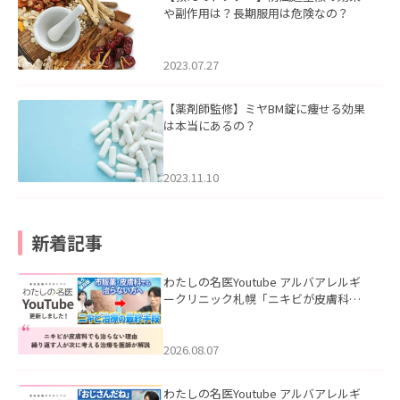
や副作用は？長期服用は危険なの？
2023.07.27
【薬剤師監修】ミヤBM錠に痩せる効果
は本当にあるの？
2023.11.10
新着記事
わたしの名医Youtube アルバアレルギ
ークリニック札幌「ニキビが皮膚科で
も治らない理由｜繰り返す人が次に考
える治療を医師が解説」を公開いたし
ました。
2026.08.07
わたしの名医Youtube アルバアレルギ