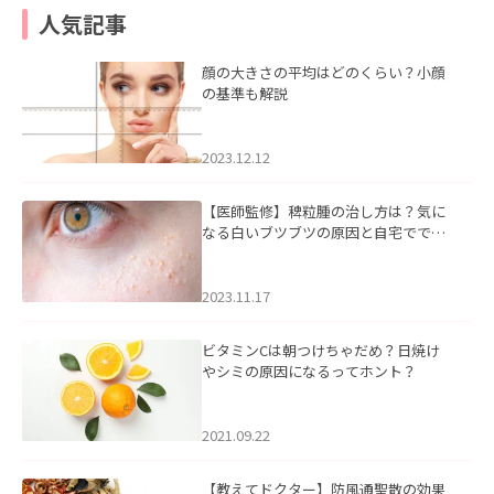
人気記事
顔の大きさの平均はどのくらい？小顔
の基準も解説
2023.12.12
【医師監修】稗粒腫の治し方は？気に
なる白いブツブツの原因と自宅ででき
るケアについて
2023.11.17
ビタミンCは朝つけちゃだめ？日焼け
やシミの原因になるってホント？
2021.09.22
【教えてドクター】防風通聖散の効果