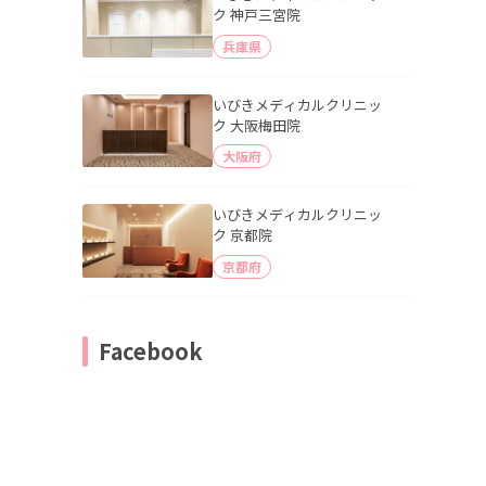
ク 神戸三宮院
兵庫県
いびきメディカルクリニッ
ク 大阪梅田院
大阪府
いびきメディカルクリニッ
ク 京都院
京都府
Facebook