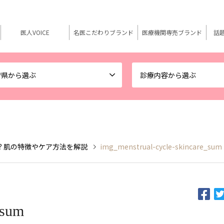
医人VOICE
名医こだわりブランド
医療機関専売ブランド
話
府県から選ぶ
診療内容から選ぶ
？肌の特徴やケア方法を解説
img_menstrual-cycle-skincare_sum
_sum