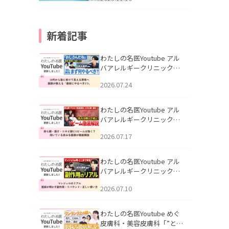
新着記事
わたしの名医Youtube アル
バアレルギークリニック札
幌「30代から急に老けて見
2026.07.24
える男性へ｜医師が教える
「最初にやるべき3つ」」を
公開いたしました。
わたしの名医Youtube アル
バアレルギークリニック札
幌「赤ら顔・酒さ・ニキビ
2026.07.17
跡にVビームは効く？向いて
いる赤みを医師が徹底解
説」を公開いたしました。
わたしの名医Youtube アル
バアレルギークリニック札
幌「マンジャロのリアル｜
2026.07.10
医師が明かす副作用・リバ
ウンド・正しい使い方」を
公開いたしました。
わたしの名医Youtube めぐ
皮膚科・美容皮膚科「”とお