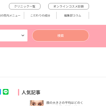
クリニック一覧
オンラインコスメ診断
題の院内メニュー
こだわりの成分
編集部コラム
人気記事
顔の大きさの平均はどのく