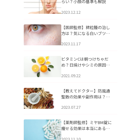
らい？小顔の基準も解説
2023.12.12
【医師監修】稗粒腫の治し
方は？気になる白いブツブ
ツの原因と自宅でできるケ
2023.11.17
アについて
ビタミンCは朝つけちゃだ
め？日焼けやシミの原因に
なるってホント？
2021.09.22
【教えてドクター】防風通
聖散の効果や副作用は？長
期服用は危険なの？
2023.07.27
【薬剤師監修】ミヤBM錠に
痩せる効果は本当にある
の？
2023.11.10