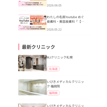
りすがりの皮膚科医”がスレ
2026.06.05
ッズの肌悩みに本気で答え
てみた」を公開いたしまし
た。
わたしの名医Youtube めぐ
皮膚科・美容皮膚科「【ヒ
アルロン酸×ボトックス併
2026.05.22
用】ハイブリッド注入を美
容皮膚科医が徹底解説」を
公開いたしました。
最新クリニック
MJクリニック札幌
北海道
いびきメディカルクリニッ
ク 福岡院
福岡県
いびきメディカルクリニッ