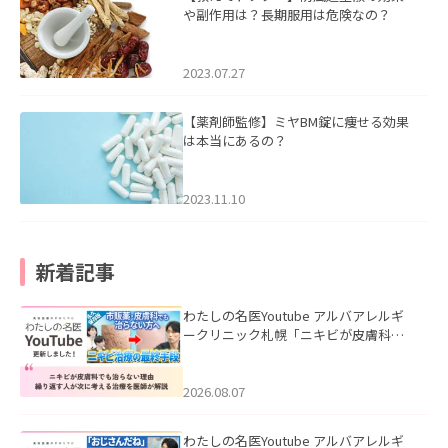
や副作用は？長期服用は危険なの？
2023.07.27
【薬剤師監修】ミヤBM錠に痩せる効果
は本当にあるの？
2023.11.10
新着記事
わたしの名医Youtube アルバアレルギ
ークリニック札幌「ニキビが皮膚科で
も治らない理由｜繰り返す人が次に考
える治療を医師が解説」を公開いたし
ました。
2026.08.07
わたしの名医Youtube アルバアレルギ