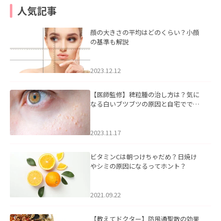
人気記事
顔の大きさの平均はどのくらい？小顔
の基準も解説
2023.12.12
【医師監修】稗粒腫の治し方は？気に
なる白いブツブツの原因と自宅ででき
るケアについて
2023.11.17
ビタミンCは朝つけちゃだめ？日焼け
やシミの原因になるってホント？
2021.09.22
【教えてドクター】防風通聖散の効果