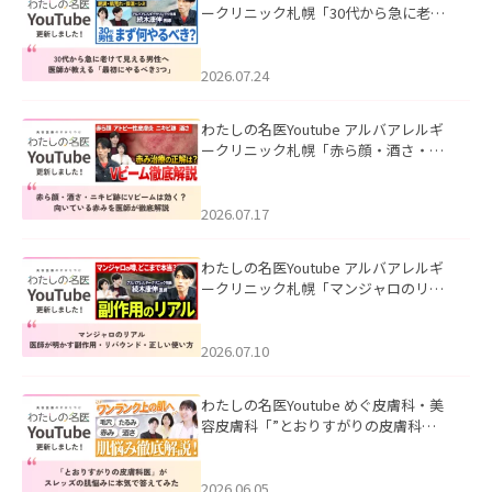
ークリニック札幌「30代から急に老け
て見える男性へ｜医師が教える「最初
にやるべき3つ」」を公開いたしまし
た。
2026.07.24
わたしの名医Youtube アルバアレルギ
ークリニック札幌「赤ら顔・酒さ・ニ
キビ跡にVビームは効く？向いている赤
みを医師が徹底解説」を公開いたしま
した。
2026.07.17
わたしの名医Youtube アルバアレルギ
ークリニック札幌「マンジャロのリア
ル｜医師が明かす副作用・リバウン
ド・正しい使い方」を公開いたしまし
た。
2026.07.10
わたしの名医Youtube めぐ皮膚科・美
容皮膚科「”とおりすがりの皮膚科
医”がスレッズの肌悩みに本気で答えて
みた」を公開いたしました。
2026.06.05