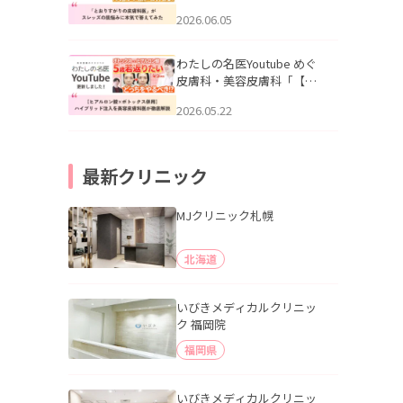
りすがりの皮膚科医”がスレ
2026.06.05
ッズの肌悩みに本気で答え
てみた」を公開いたしまし
た。
わたしの名医Youtube めぐ
皮膚科・美容皮膚科「【ヒ
アルロン酸×ボトックス併
2026.05.22
用】ハイブリッド注入を美
容皮膚科医が徹底解説」を
公開いたしました。
最新クリニック
MJクリニック札幌
北海道
いびきメディカルクリニッ
ク 福岡院
福岡県
いびきメディカルクリニッ