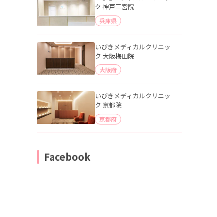
ク 神戸三宮院
兵庫県
いびきメディカルクリニッ
ク 大阪梅田院
大阪府
いびきメディカルクリニッ
ク 京都院
京都府
Facebook