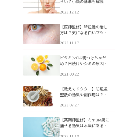
らい？小顔の基準も解説
2023.12.12
【医師監修】稗粒腫の治し
方は？気になる白いブツブ
ツの原因と自宅でできるケ
2023.11.17
アについて
ビタミンCは朝つけちゃだ
め？日焼けやシミの原因に
なるってホント？
2021.09.22
【教えてドクター】防風通
聖散の効果や副作用は？長
期服用は危険なの？
2023.07.27
【薬剤師監修】ミヤBM錠に
痩せる効果は本当にある
の？
2023.11.10