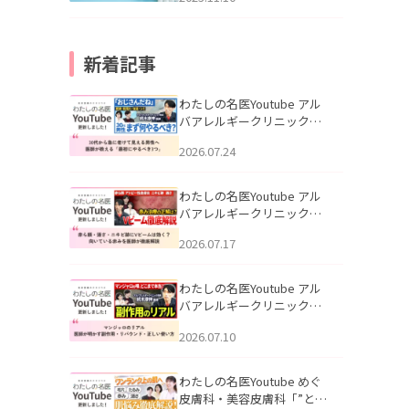
新着記事
わたしの名医Youtube アル
バアレルギークリニック札
幌「30代から急に老けて見
2026.07.24
える男性へ｜医師が教える
「最初にやるべき3つ」」を
公開いたしました。
わたしの名医Youtube アル
バアレルギークリニック札
幌「赤ら顔・酒さ・ニキビ
2026.07.17
跡にVビームは効く？向いて
いる赤みを医師が徹底解
説」を公開いたしました。
わたしの名医Youtube アル
バアレルギークリニック札
幌「マンジャロのリアル｜
2026.07.10
医師が明かす副作用・リバ
ウンド・正しい使い方」を
公開いたしました。
わたしの名医Youtube めぐ
皮膚科・美容皮膚科「”とお