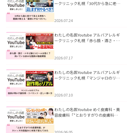
ークリニック札幌「30代から急に老け
て見える男性へ｜医師が教える「最初
にやるべき3つ」」を公開いたしまし
た。
2026.07.24
わたしの名医Youtube アルバアレルギ
ークリニック札幌「赤ら顔・酒さ・ニ
キビ跡にVビームは効く？向いている赤
みを医師が徹底解説」を公開いたしま
した。
2026.07.17
わたしの名医Youtube アルバアレルギ
ークリニック札幌「マンジャロのリア
ル｜医師が明かす副作用・リバウン
ド・正しい使い方」を公開いたしまし
た。
2026.07.10
わたしの名医Youtube めぐ皮膚科・美
容皮膚科「”とおりすがりの皮膚科
医”がスレッズの肌悩みに本気で答えて
みた」を公開いたしました。
2026.06.05