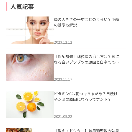
人気記事
顔の大きさの平均はどのくらい？小顔
の基準も解説
2023.12.12
【医師監修】稗粒腫の治し方は？気に
なる白いブツブツの原因と自宅ででき
るケアについて
2023.11.17
ビタミンCは朝つけちゃだめ？日焼け
やシミの原因になるってホント？
2021.09.22
【教えてドクター】防風通聖散の効果