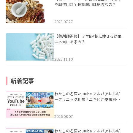
や副作用は？長期服用は危険なの？
2023.07.27
【薬剤師監修】ミヤBM錠に痩せる効果
は本当にあるの？
2023.11.10
新着記事
わたしの名医Youtube アルバアレルギ
ークリニック札幌「ニキビが皮膚科で
も治らない理由｜繰り返す人が次に考
える治療を医師が解説」を公開いたし
ました。
2026.08.07
わたしの名医Youtube アルバアレルギ