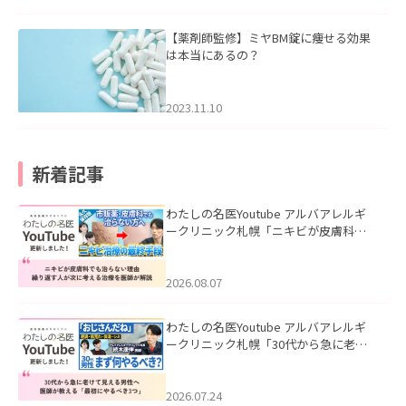
【薬剤師監修】ミヤBM錠に痩せる効果
は本当にあるの？
2023.11.10
新着記事
わたしの名医Youtube アルバアレルギ
ークリニック札幌「ニキビが皮膚科で
も治らない理由｜繰り返す人が次に考
える治療を医師が解説」を公開いたし
ました。
2026.08.07
わたしの名医Youtube アルバアレルギ
ークリニック札幌「30代から急に老け
て見える男性へ｜医師が教える「最初
にやるべき3つ」」を公開いたしまし
た。
2026.07.24