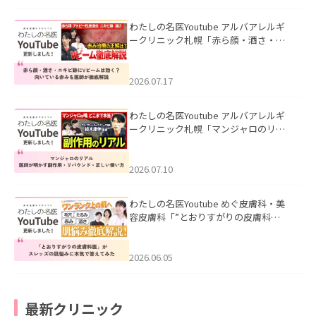
わたしの名医Youtube アルバアレルギ
ークリニック札幌「赤ら顔・酒さ・ニ
キビ跡にVビームは効く？向いている赤
みを医師が徹底解説」を公開いたしま
した。
2026.07.17
わたしの名医Youtube アルバアレルギ
ークリニック札幌「マンジャロのリア
ル｜医師が明かす副作用・リバウン
ド・正しい使い方」を公開いたしまし
た。
2026.07.10
わたしの名医Youtube めぐ皮膚科・美
容皮膚科「”とおりすがりの皮膚科
医”がスレッズの肌悩みに本気で答えて
みた」を公開いたしました。
2026.06.05
最新クリニック