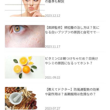
の基準も解説
2023.12.12
【医師監修】稗粒腫の治し方は？気に
なる白いブツブツの原因と自宅ででき
るケアについて
2023.11.17
ビタミンCは朝つけちゃだめ？日焼け
やシミの原因になるってホント？
2021.09.22
【教えてドクター】防風通聖散の効果
や副作用は？長期服用は危険なの？
2023.07.27