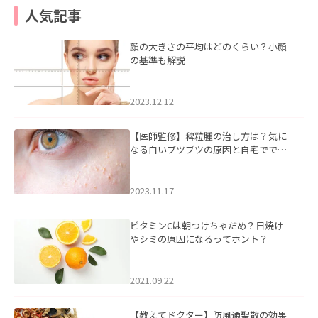
人気記事
顔の大きさの平均はどのくらい？小顔
の基準も解説
2023.12.12
【医師監修】稗粒腫の治し方は？気に
なる白いブツブツの原因と自宅ででき
るケアについて
2023.11.17
ビタミンCは朝つけちゃだめ？日焼け
やシミの原因になるってホント？
2021.09.22
【教えてドクター】防風通聖散の効果