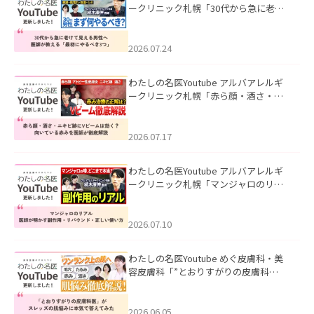
ークリニック札幌「30代から急に老け
て見える男性へ｜医師が教える「最初
にやるべき3つ」」を公開いたしまし
た。
2026.07.24
わたしの名医Youtube アルバアレルギ
ークリニック札幌「赤ら顔・酒さ・ニ
キビ跡にVビームは効く？向いている赤
みを医師が徹底解説」を公開いたしま
した。
2026.07.17
わたしの名医Youtube アルバアレルギ
ークリニック札幌「マンジャロのリア
ル｜医師が明かす副作用・リバウン
ド・正しい使い方」を公開いたしまし
た。
2026.07.10
わたしの名医Youtube めぐ皮膚科・美
容皮膚科「”とおりすがりの皮膚科
医”がスレッズの肌悩みに本気で答えて
みた」を公開いたしました。
2026.06.05