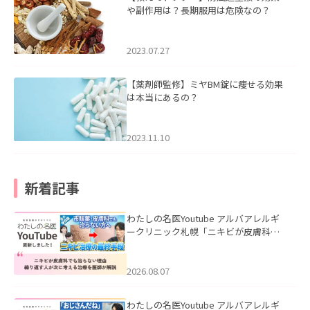
や副作用は？長期服用は危険なの？
2023.07.27
【薬剤師監修】ミヤBM錠に痩せる効果
は本当にあるの？
2023.11.10
新着記事
わたしの名医Youtube アルバアレルギ
ークリニック札幌「ニキビが皮膚科で
も治らない理由｜繰り返す人が次に考
える治療を医師が解説」を公開いたし
ました。
2026.08.07
わたしの名医Youtube アルバアレルギ