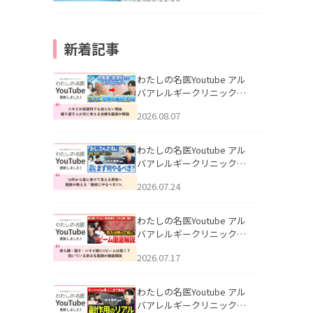
新着記事
わたしの名医Youtube アル
バアレルギークリニック札
幌「ニキビが皮膚科でも治
2026.08.07
らない理由｜繰り返す人が
次に考える治療を医師が解
説」を公開いたしました。
わたしの名医Youtube アル
バアレルギークリニック札
幌「30代から急に老けて見
2026.07.24
える男性へ｜医師が教える
「最初にやるべき3つ」」を
公開いたしました。
わたしの名医Youtube アル
バアレルギークリニック札
幌「赤ら顔・酒さ・ニキビ
2026.07.17
跡にVビームは効く？向いて
いる赤みを医師が徹底解
説」を公開いたしました。
わたしの名医Youtube アル
バアレルギークリニック札