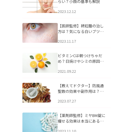
らい？小顔の基準も解説
2023.12.12
【医師監修】稗粒腫の治し
方は？気になる白いブツブ
ツの原因と自宅でできるケ
2023.11.17
アについて
ビタミンCは朝つけちゃだ
め？日焼けやシミの原因に
なるってホント？
2021.09.22
【教えてドクター】防風通
聖散の効果や副作用は？長
期服用は危険なの？
2023.07.27
【薬剤師監修】ミヤBM錠に
痩せる効果は本当にある
の？
2023.11.10