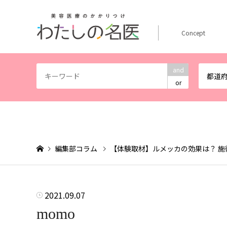
Concept
and
都道
or
編集部コラム
【体験取材】ルメッカの効果は？ 
2021.09.07
momo