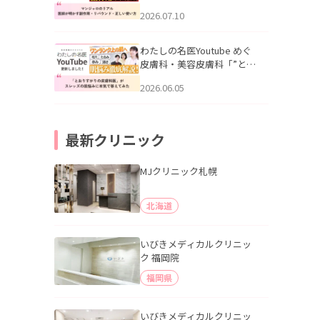
幌「マンジャロのリアル｜
2026.07.10
医師が明かす副作用・リバ
ウンド・正しい使い方」を
公開いたしました。
わたしの名医Youtube めぐ
皮膚科・美容皮膚科「”とお
りすがりの皮膚科医”がスレ
2026.06.05
ッズの肌悩みに本気で答え
てみた」を公開いたしまし
た。
最新クリニック
MJクリニック札幌
北海道
いびきメディカルクリニッ
ク 福岡院
福岡県
いびきメディカルクリニッ