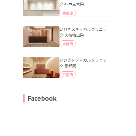
ク 神戸三宮院
兵庫県
いびきメディカルクリニッ
ク 大阪梅田院
大阪府
いびきメディカルクリニッ
ク 京都院
京都府
Facebook