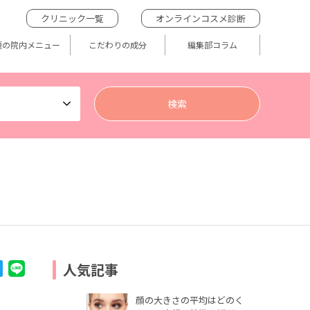
クリニック一覧
オンラインコスメ診断
題の院内メニュー
こだわりの成分
編集部コラム
人気記事
顔の大きさの平均はどのく