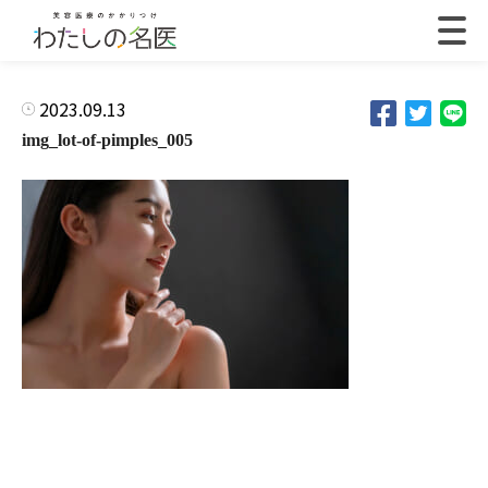
2023.09.13
img_lot-of-pimples_005