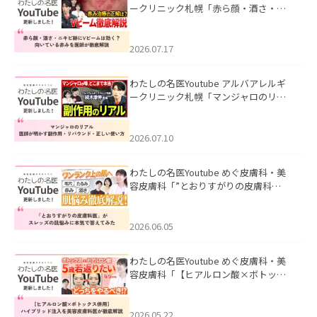
ークリニック札幌「赤ら顔・酒さ・ニ
キビ跡にVビームは効く？向いている赤
みを医師が徹底解説」を公開いたしま
した。
2026.07.17
わたしの名医Youtube アルバアレルギ
ークリニック札幌「マンジャロのリア
ル｜医師が明かす副作用・リバウン
ド・正しい使い方」を公開いたしまし
た。
2026.07.10
わたしの名医Youtube めぐ皮膚科・美
容皮膚科「”とおりすがりの皮膚科
医”がスレッズの肌悩みに本気で答えて
みた」を公開いたしました。
2026.06.05
わたしの名医Youtube めぐ皮膚科・美
容皮膚科「【ヒアルロン酸×ボトック
ス併用】ハイブリッド注入を美容皮膚
科医が徹底解説」を公開いたしまし
た。
2026.05.22