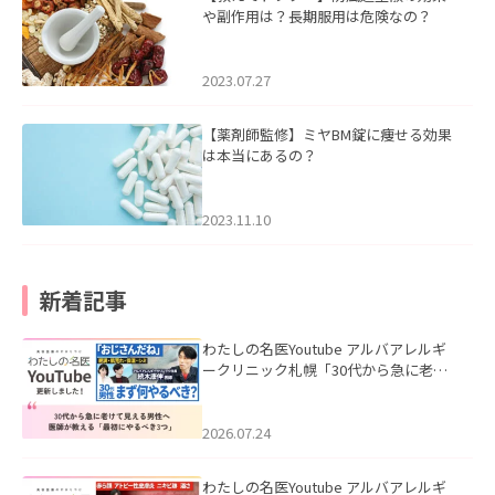
や副作用は？長期服用は危険なの？
2023.07.27
【薬剤師監修】ミヤBM錠に痩せる効果
は本当にあるの？
2023.11.10
新着記事
わたしの名医Youtube アルバアレルギ
ークリニック札幌「30代から急に老け
て見える男性へ｜医師が教える「最初
にやるべき3つ」」を公開いたしまし
た。
2026.07.24
わたしの名医Youtube アルバアレルギ