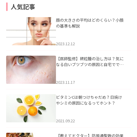
人気記事
顔の大きさの平均はどのくらい？小顔
の基準も解説
2023.12.12
【医師監修】稗粒腫の治し方は？気に
なる白いブツブツの原因と自宅ででき
るケアについて
2023.11.17
ビタミンCは朝つけちゃだめ？日焼け
やシミの原因になるってホント？
2021.09.22
【教えてドクター】防風通聖散の効果