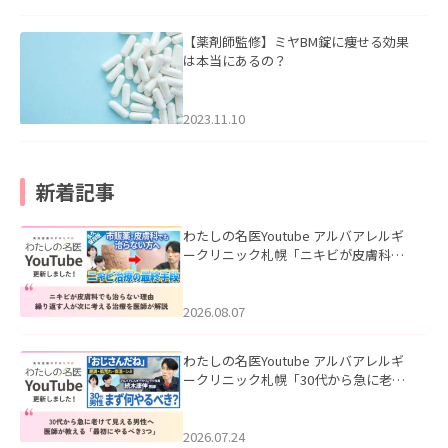
【薬剤師監修】ミヤBM錠に痩せる効果
は本当にあるの？
2023.11.10
新着記事
わたしの名医Youtube アルバアレルギ
ークリニック札幌「ニキビが皮膚科で
も治らない理由｜繰り返す人が次に考
える治療を医師が解説」を公開いたし
ました。
2026.08.07
わたしの名医Youtube アルバアレルギ
ークリニック札幌「30代から急に老け
て見える男性へ｜医師が教える「最初
にやるべき3つ」」を公開いたしまし
た。
2026.07.24