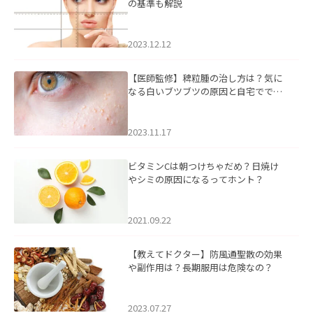
の基準も解説
2023.12.12
【医師監修】稗粒腫の治し方は？気に
なる白いブツブツの原因と自宅ででき
るケアについて
2023.11.17
ビタミンCは朝つけちゃだめ？日焼け
やシミの原因になるってホント？
2021.09.22
【教えてドクター】防風通聖散の効果
や副作用は？長期服用は危険なの？
2023.07.27