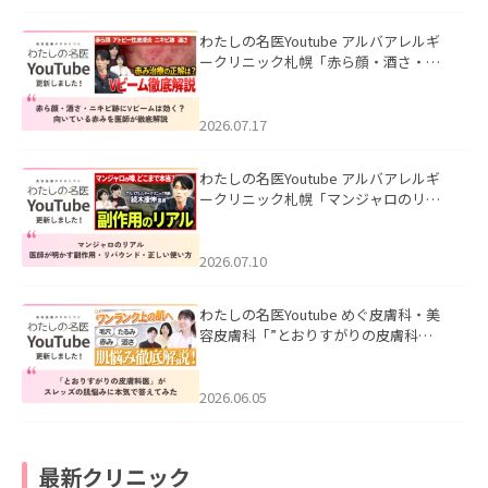
わたしの名医Youtube アルバアレルギ
ークリニック札幌「赤ら顔・酒さ・ニ
キビ跡にVビームは効く？向いている赤
みを医師が徹底解説」を公開いたしま
した。
2026.07.17
わたしの名医Youtube アルバアレルギ
ークリニック札幌「マンジャロのリア
ル｜医師が明かす副作用・リバウン
ド・正しい使い方」を公開いたしまし
た。
2026.07.10
わたしの名医Youtube めぐ皮膚科・美
容皮膚科「”とおりすがりの皮膚科
医”がスレッズの肌悩みに本気で答えて
みた」を公開いたしました。
2026.06.05
最新クリニック