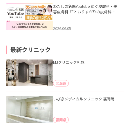
わたしの名医Youtube めぐ皮膚科・美
容皮膚科「”とおりすがりの皮膚科
医”がスレッズの肌悩みに本気で答えて
みた」を公開いたしました。
2026.06.05
最新クリニック
MJクリニック札幌
北海道
いびきメディカルクリニック 福岡院
福岡県