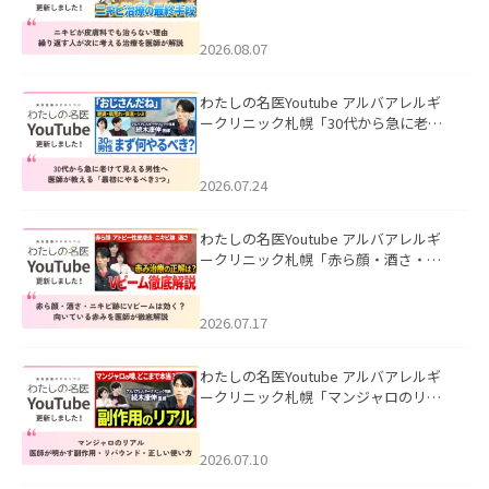
も治らない理由｜繰り返す人が次に考
える治療を医師が解説」を公開いたし
ました。
2026.08.07
わたしの名医Youtube アルバアレルギ
ークリニック札幌「30代から急に老け
て見える男性へ｜医師が教える「最初
にやるべき3つ」」を公開いたしまし
た。
2026.07.24
わたしの名医Youtube アルバアレルギ
ークリニック札幌「赤ら顔・酒さ・ニ
キビ跡にVビームは効く？向いている赤
みを医師が徹底解説」を公開いたしま
した。
2026.07.17
わたしの名医Youtube アルバアレルギ
ークリニック札幌「マンジャロのリア
ル｜医師が明かす副作用・リバウン
ド・正しい使い方」を公開いたしまし
た。
2026.07.10