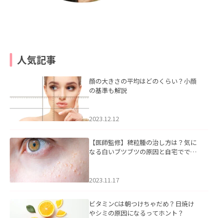
人気記事
顔の大きさの平均はどのくらい？小顔
の基準も解説
2023.12.12
【医師監修】稗粒腫の治し方は？気に
なる白いブツブツの原因と自宅ででき
るケアについて
2023.11.17
ビタミンCは朝つけちゃだめ？日焼け
やシミの原因になるってホント？