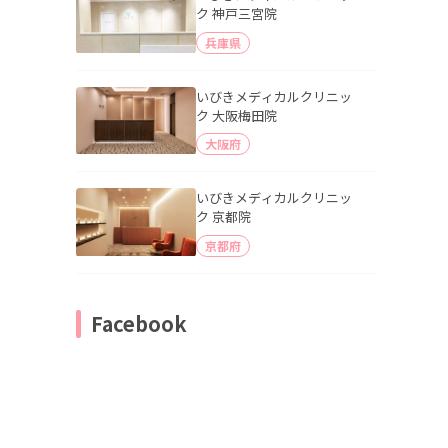
ク 神戸三宮院
兵庫県
いびきメディカルクリニッ
ク 大阪梅田院
大阪府
いびきメディカルクリニッ
ク 京都院
京都府
Facebook