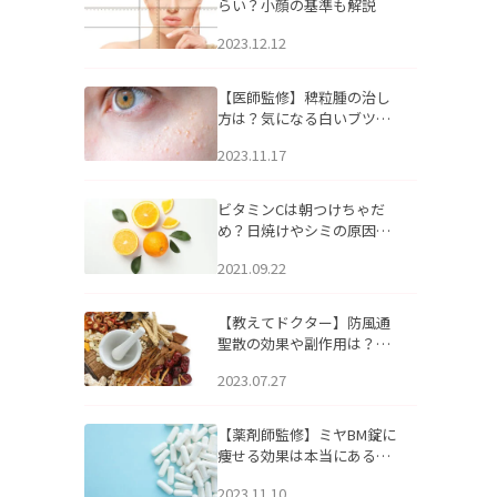
らい？小顔の基準も解説
2023.12.12
【医師監修】稗粒腫の治し
方は？気になる白いブツブ
ツの原因と自宅でできるケ
2023.11.17
アについて
ビタミンCは朝つけちゃだ
め？日焼けやシミの原因に
なるってホント？
2021.09.22
【教えてドクター】防風通
聖散の効果や副作用は？長
期服用は危険なの？
2023.07.27
【薬剤師監修】ミヤBM錠に
痩せる効果は本当にある
の？
2023.11.10