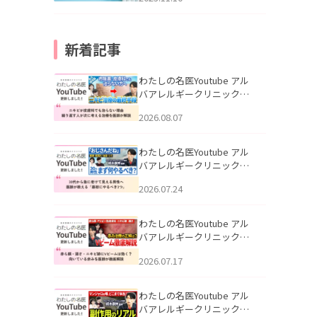
新着記事
わたしの名医Youtube アル
バアレルギークリニック札
幌「ニキビが皮膚科でも治
2026.08.07
らない理由｜繰り返す人が
次に考える治療を医師が解
説」を公開いたしました。
わたしの名医Youtube アル
バアレルギークリニック札
幌「30代から急に老けて見
2026.07.24
える男性へ｜医師が教える
「最初にやるべき3つ」」を
公開いたしました。
わたしの名医Youtube アル
バアレルギークリニック札
幌「赤ら顔・酒さ・ニキビ
2026.07.17
跡にVビームは効く？向いて
いる赤みを医師が徹底解
説」を公開いたしました。
わたしの名医Youtube アル
バアレルギークリニック札