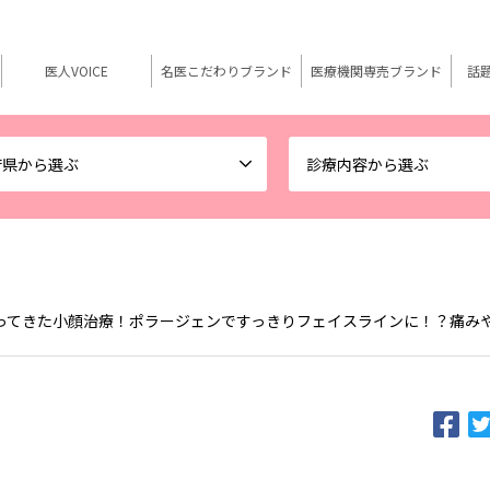
医人VOICE
名医こだわりブランド
医療機関専売ブランド
話
府県から選ぶ
診療内容から選ぶ
ってきた小顔治療！ポラージェンですっきりフェイスラインに！？痛み