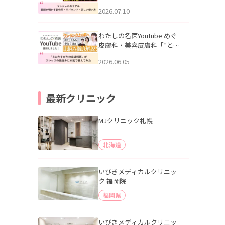
幌「マンジャロのリアル｜
2026.07.10
医師が明かす副作用・リバ
ウンド・正しい使い方」を
公開いたしました。
わたしの名医Youtube めぐ
皮膚科・美容皮膚科「”とお
りすがりの皮膚科医”がスレ
2026.06.05
ッズの肌悩みに本気で答え
てみた」を公開いたしまし
た。
最新クリニック
MJクリニック札幌
北海道
いびきメディカルクリニッ
ク 福岡院
福岡県
いびきメディカルクリニッ