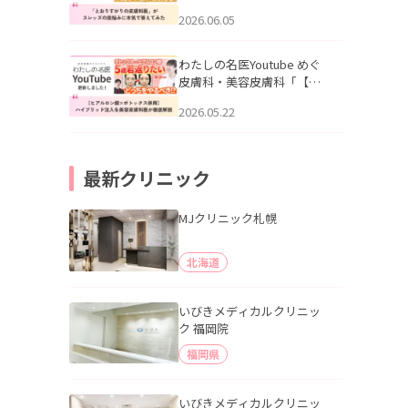
りすがりの皮膚科医”がスレ
2026.06.05
ッズの肌悩みに本気で答え
てみた」を公開いたしまし
た。
わたしの名医Youtube めぐ
皮膚科・美容皮膚科「【ヒ
アルロン酸×ボトックス併
2026.05.22
用】ハイブリッド注入を美
容皮膚科医が徹底解説」を
公開いたしました。
最新クリニック
MJクリニック札幌
北海道
いびきメディカルクリニッ
ク 福岡院
福岡県
いびきメディカルクリニッ