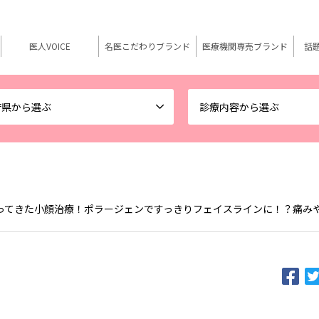
医人VOICE
名医こだわりブランド
医療機関専売ブランド
話
府県から選ぶ
診療内容から選ぶ
ってきた小顔治療！ポラージェンですっきりフェイスラインに！？痛み