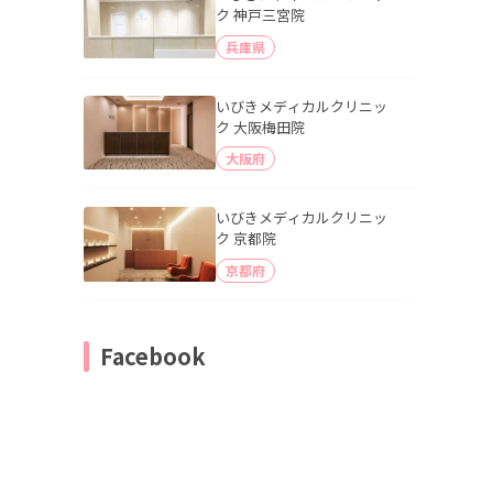
ク 神戸三宮院
兵庫県
いびきメディカルクリニッ
ク 大阪梅田院
大阪府
いびきメディカルクリニッ
ク 京都院
京都府
Facebook