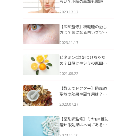
らい？小顔の基準も解説
2023.12.12
【医師監修】稗粒腫の治し
方は？気になる白いブツブ
ツの原因と自宅でできるケ
2023.11.17
アについて
ビタミンCは朝つけちゃだ
め？日焼けやシミの原因に
なるってホント？
2021.09.22
【教えてドクター】防風通
聖散の効果や副作用は？長
期服用は危険なの？
2023.07.27
【薬剤師監修】ミヤBM錠に
痩せる効果は本当にある
の？
2023.11.10