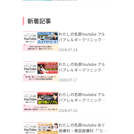
新着記事
わたしの名医Youtube アル
バアレルギークリニック札
幌「30代から急に老けて見
2026.07.24
える男性へ｜医師が教える
「最初にやるべき3つ」」を
公開いたしました。
わたしの名医Youtube アル
バアレルギークリニック札
幌「赤ら顔・酒さ・ニキビ
2026.07.17
跡にVビームは効く？向いて
いる赤みを医師が徹底解
説」を公開いたしました。
わたしの名医Youtube アル
バアレルギークリニック札
幌「マンジャロのリアル｜
2026.07.10
医師が明かす副作用・リバ
ウンド・正しい使い方」を
公開いたしました。
わたしの名医Youtube めぐ
皮膚科・美容皮膚科「”とお