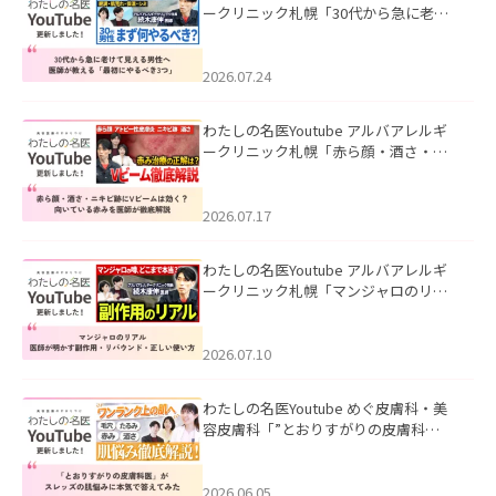
ークリニック札幌「30代から急に老け
て見える男性へ｜医師が教える「最初
にやるべき3つ」」を公開いたしまし
た。
2026.07.24
わたしの名医Youtube アルバアレルギ
ークリニック札幌「赤ら顔・酒さ・ニ
キビ跡にVビームは効く？向いている赤
みを医師が徹底解説」を公開いたしま
した。
2026.07.17
わたしの名医Youtube アルバアレルギ
ークリニック札幌「マンジャロのリア
ル｜医師が明かす副作用・リバウン
ド・正しい使い方」を公開いたしまし
た。
2026.07.10
わたしの名医Youtube めぐ皮膚科・美
容皮膚科「”とおりすがりの皮膚科
医”がスレッズの肌悩みに本気で答えて
みた」を公開いたしました。
2026.06.05