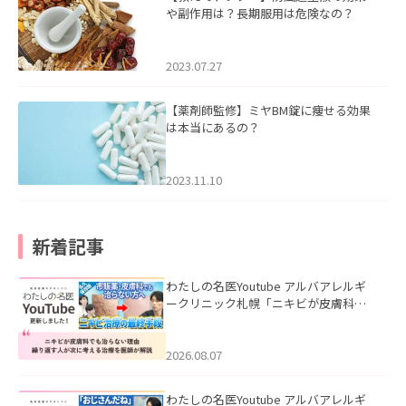
や副作用は？長期服用は危険なの？
2023.07.27
【薬剤師監修】ミヤBM錠に痩せる効果
は本当にあるの？
2023.11.10
新着記事
わたしの名医Youtube アルバアレルギ
ークリニック札幌「ニキビが皮膚科で
も治らない理由｜繰り返す人が次に考
える治療を医師が解説」を公開いたし
ました。
2026.08.07
わたしの名医Youtube アルバアレルギ