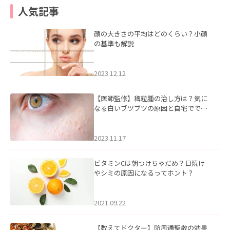
人気記事
顔の大きさの平均はどのくらい？小顔
の基準も解説
2023.12.12
【医師監修】稗粒腫の治し方は？気に
なる白いブツブツの原因と自宅ででき
るケアについて
2023.11.17
ビタミンCは朝つけちゃだめ？日焼け
やシミの原因になるってホント？
2021.09.22
【教えてドクター】防風通聖散の効果