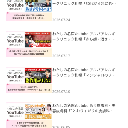
ークリニック札幌「30代から急に老け
て見える男性へ｜医師が教える「最初
にやるべき3つ」」を公開いたしまし
た。
2026.07.24
わたしの名医Youtube アルバアレルギ
ークリニック札幌「赤ら顔・酒さ・ニ
キビ跡にVビームは効く？向いている赤
みを医師が徹底解説」を公開いたしま
した。
2026.07.17
わたしの名医Youtube アルバアレルギ
ークリニック札幌「マンジャロのリア
ル｜医師が明かす副作用・リバウン
ド・正しい使い方」を公開いたしまし
た。
2026.07.10
わたしの名医Youtube めぐ皮膚科・美
容皮膚科「”とおりすがりの皮膚科
医”がスレッズの肌悩みに本気で答えて
みた」を公開いたしました。
2026.06.05