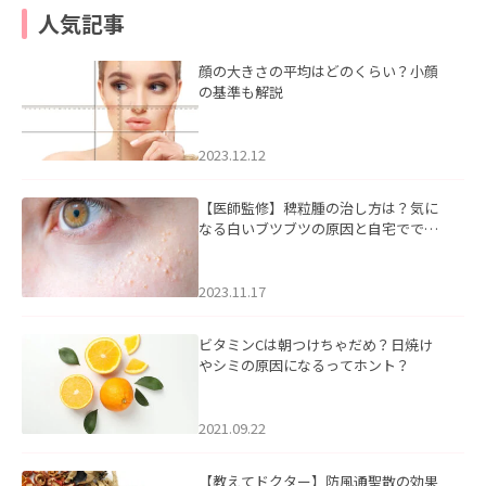
人気記事
顔の大きさの平均はどのくらい？小顔
の基準も解説
2023.12.12
【医師監修】稗粒腫の治し方は？気に
なる白いブツブツの原因と自宅ででき
るケアについて
2023.11.17
ビタミンCは朝つけちゃだめ？日焼け
やシミの原因になるってホント？
2021.09.22
【教えてドクター】防風通聖散の効果