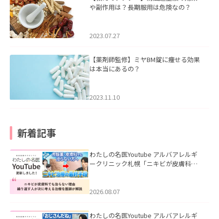
や副作用は？長期服用は危険なの？
2023.07.27
【薬剤師監修】ミヤBM錠に痩せる効果
は本当にあるの？
2023.11.10
新着記事
わたしの名医Youtube アルバアレルギ
ークリニック札幌「ニキビが皮膚科で
も治らない理由｜繰り返す人が次に考
える治療を医師が解説」を公開いたし
ました。
2026.08.07
わたしの名医Youtube アルバアレルギ