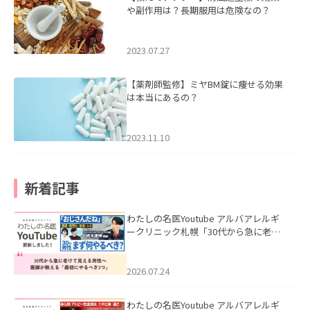
や副作用は？長期服用は危険なの？
2023.07.27
【薬剤師監修】ミヤBM錠に痩せる効果
は本当にあるの？
2023.11.10
新着記事
わたしの名医Youtube アルバアレルギ
ークリニック札幌「30代から急に老け
て見える男性へ｜医師が教える「最初
にやるべき3つ」」を公開いたしまし
た。
2026.07.24
わたしの名医Youtube アルバアレルギ