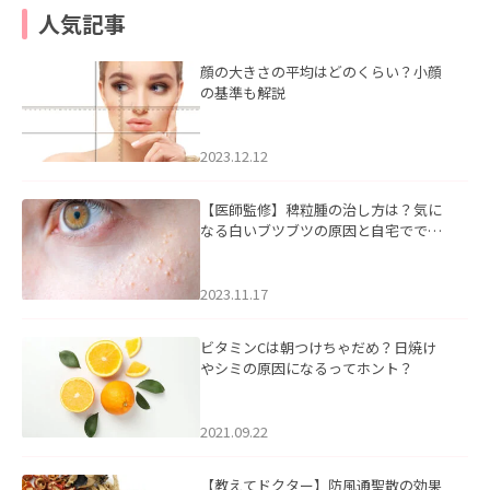
人気記事
顔の大きさの平均はどのくらい？小顔
の基準も解説
2023.12.12
【医師監修】稗粒腫の治し方は？気に
なる白いブツブツの原因と自宅ででき
るケアについて
2023.11.17
ビタミンCは朝つけちゃだめ？日焼け
やシミの原因になるってホント？
2021.09.22
【教えてドクター】防風通聖散の効果