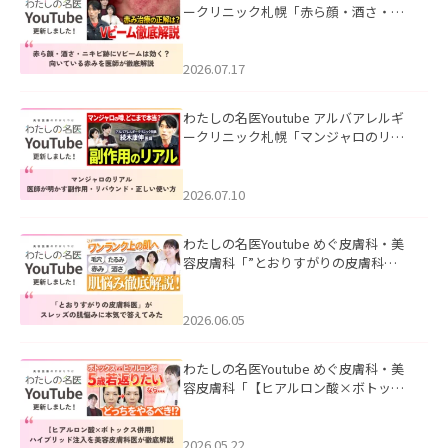
ークリニック札幌「赤ら顔・酒さ・ニ
キビ跡にVビームは効く？向いている赤
みを医師が徹底解説」を公開いたしま
した。
2026.07.17
わたしの名医Youtube アルバアレルギ
ークリニック札幌「マンジャロのリア
ル｜医師が明かす副作用・リバウン
ド・正しい使い方」を公開いたしまし
た。
2026.07.10
わたしの名医Youtube めぐ皮膚科・美
容皮膚科「”とおりすがりの皮膚科
医”がスレッズの肌悩みに本気で答えて
みた」を公開いたしました。
2026.06.05
わたしの名医Youtube めぐ皮膚科・美
容皮膚科「【ヒアルロン酸×ボトック
ス併用】ハイブリッド注入を美容皮膚
科医が徹底解説」を公開いたしまし
た。
2026.05.22