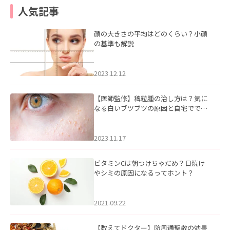
人気記事
顔の大きさの平均はどのくらい？小顔
の基準も解説
2023.12.12
【医師監修】稗粒腫の治し方は？気に
なる白いブツブツの原因と自宅ででき
るケアについて
2023.11.17
ビタミンCは朝つけちゃだめ？日焼け
やシミの原因になるってホント？
2021.09.22
【教えてドクター】防風通聖散の効果