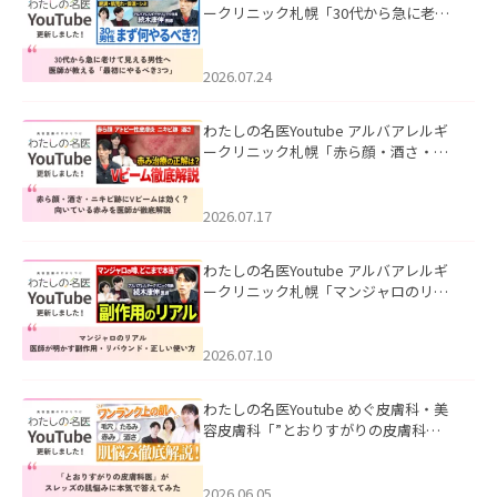
ークリニック札幌「30代から急に老け
て見える男性へ｜医師が教える「最初
にやるべき3つ」」を公開いたしまし
た。
2026.07.24
わたしの名医Youtube アルバアレルギ
ークリニック札幌「赤ら顔・酒さ・ニ
キビ跡にVビームは効く？向いている赤
みを医師が徹底解説」を公開いたしま
した。
2026.07.17
わたしの名医Youtube アルバアレルギ
ークリニック札幌「マンジャロのリア
ル｜医師が明かす副作用・リバウン
ド・正しい使い方」を公開いたしまし
た。
2026.07.10
わたしの名医Youtube めぐ皮膚科・美
容皮膚科「”とおりすがりの皮膚科
医”がスレッズの肌悩みに本気で答えて
みた」を公開いたしました。
2026.06.05