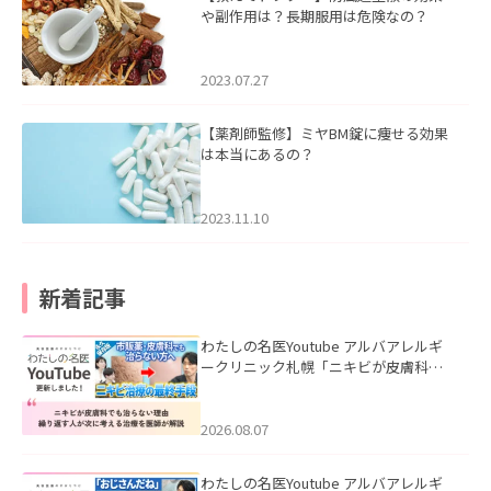
や副作用は？長期服用は危険なの？
2023.07.27
【薬剤師監修】ミヤBM錠に痩せる効果
は本当にあるの？
2023.11.10
新着記事
わたしの名医Youtube アルバアレルギ
ークリニック札幌「ニキビが皮膚科で
も治らない理由｜繰り返す人が次に考
える治療を医師が解説」を公開いたし
ました。
2026.08.07
わたしの名医Youtube アルバアレルギ