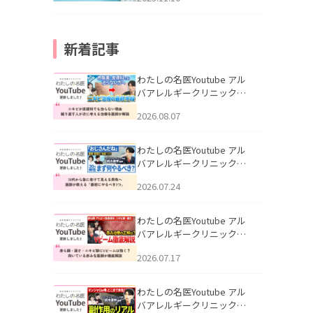
新着記事
わたしの名医Youtube アル
バアレルギークリニック札
幌「ニキビが皮膚科でも治
2026.08.07
らない理由｜繰り返す人が
次に考える治療を医師が解
説」を公開いたしました。
わたしの名医Youtube アル
バアレルギークリニック札
幌「30代から急に老けて見
2026.07.24
える男性へ｜医師が教える
「最初にやるべき3つ」」を
公開いたしました。
わたしの名医Youtube アル
バアレルギークリニック札
幌「赤ら顔・酒さ・ニキビ
2026.07.17
跡にVビームは効く？向いて
いる赤みを医師が徹底解
説」を公開いたしました。
わたしの名医Youtube アル
バアレルギークリニック札