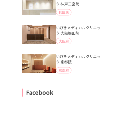
ク 神戸三宮院
兵庫県
いびきメディカルクリニッ
ク 大阪梅田院
大阪府
いびきメディカルクリニッ
ク 京都院
京都府
Facebook