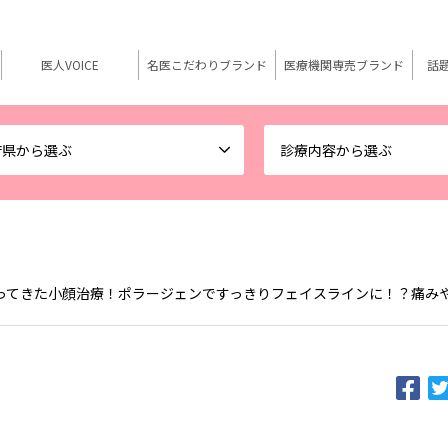
医人VOICE
名医こだわりブランド
医療機関専売ブランド
話
府県から選ぶ
診療内容から選ぶ
ってきた小顔治療！ポラージェンですっきりフェイスラインに！？痛み