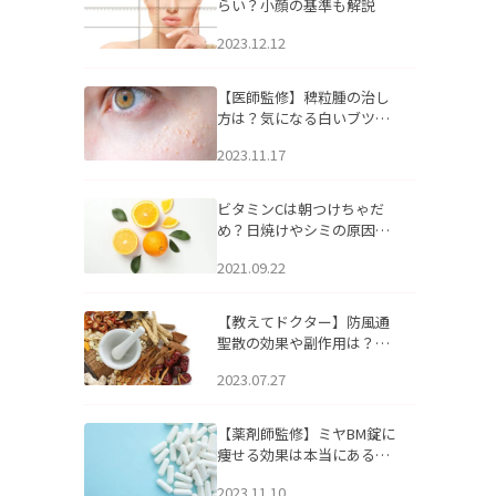
らい？小顔の基準も解説
2023.12.12
【医師監修】稗粒腫の治し
方は？気になる白いブツブ
ツの原因と自宅でできるケ
2023.11.17
アについて
ビタミンCは朝つけちゃだ
め？日焼けやシミの原因に
なるってホント？
2021.09.22
【教えてドクター】防風通
聖散の効果や副作用は？長
期服用は危険なの？
2023.07.27
【薬剤師監修】ミヤBM錠に
痩せる効果は本当にある
の？
2023.11.10