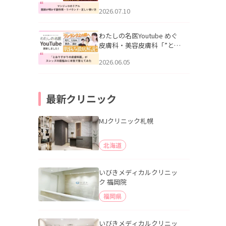
幌「マンジャロのリアル｜
2026.07.10
医師が明かす副作用・リバ
ウンド・正しい使い方」を
公開いたしました。
わたしの名医Youtube めぐ
皮膚科・美容皮膚科「”とお
りすがりの皮膚科医”がスレ
2026.06.05
ッズの肌悩みに本気で答え
てみた」を公開いたしまし
た。
最新クリニック
MJクリニック札幌
北海道
いびきメディカルクリニッ
ク 福岡院
福岡県
いびきメディカルクリニッ