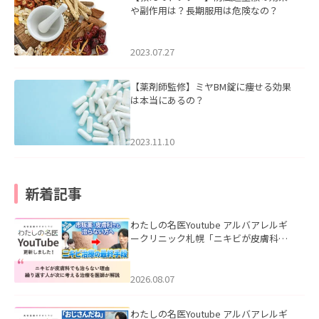
や副作用は？長期服用は危険なの？
2023.07.27
【薬剤師監修】ミヤBM錠に痩せる効果
は本当にあるの？
2023.11.10
新着記事
わたしの名医Youtube アルバアレルギ
ークリニック札幌「ニキビが皮膚科で
も治らない理由｜繰り返す人が次に考
える治療を医師が解説」を公開いたし
ました。
2026.08.07
わたしの名医Youtube アルバアレルギ