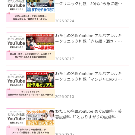
ークリニック札幌「30代から急に老け
て見える男性へ｜医師が教える「最初
にやるべき3つ」」を公開いたしまし
た。
2026.07.24
わたしの名医Youtube アルバアレルギ
ークリニック札幌「赤ら顔・酒さ・ニ
キビ跡にVビームは効く？向いている赤
みを医師が徹底解説」を公開いたしま
した。
2026.07.17
わたしの名医Youtube アルバアレルギ
ークリニック札幌「マンジャロのリア
ル｜医師が明かす副作用・リバウン
ド・正しい使い方」を公開いたしまし
た。
2026.07.10
わたしの名医Youtube めぐ皮膚科・美
容皮膚科「”とおりすがりの皮膚科
医”がスレッズの肌悩みに本気で答えて
みた」を公開いたしました。
2026.06.05