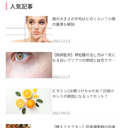
人気記事
顔の大きさの平均はどのくらい？小顔
の基準も解説
2023.12.12
【医師監修】稗粒腫の治し方は？気に
なる白いブツブツの原因と自宅ででき
るケアについて
2023.11.17
ビタミンCは朝つけちゃだめ？日焼け
やシミの原因になるってホント？
2021.09.22
【教えてドクター】防風通聖散の効果