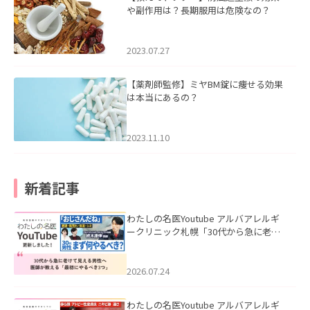
や副作用は？長期服用は危険なの？
2023.07.27
【薬剤師監修】ミヤBM錠に痩せる効果
は本当にあるの？
2023.11.10
新着記事
わたしの名医Youtube アルバアレルギ
ークリニック札幌「30代から急に老け
て見える男性へ｜医師が教える「最初
にやるべき3つ」」を公開いたしまし
た。
2026.07.24
わたしの名医Youtube アルバアレルギ