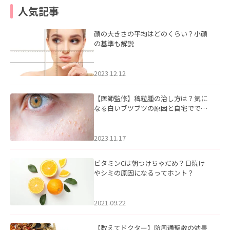
人気記事
顔の大きさの平均はどのくらい？小顔
の基準も解説
2023.12.12
【医師監修】稗粒腫の治し方は？気に
なる白いブツブツの原因と自宅ででき
るケアについて
2023.11.17
ビタミンCは朝つけちゃだめ？日焼け
やシミの原因になるってホント？
2021.09.22
【教えてドクター】防風通聖散の効果