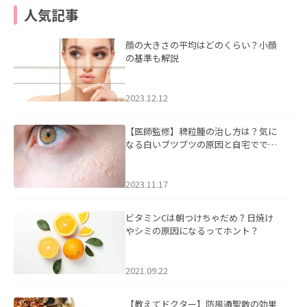
人気記事
顔の大きさの平均はどのくらい？小顔
の基準も解説
2023.12.12
【医師監修】稗粒腫の治し方は？気に
なる白いブツブツの原因と自宅ででき
るケアについて
2023.11.17
ビタミンCは朝つけちゃだめ？日焼け
やシミの原因になるってホント？
2021.09.22
【教えてドクター】防風通聖散の効果