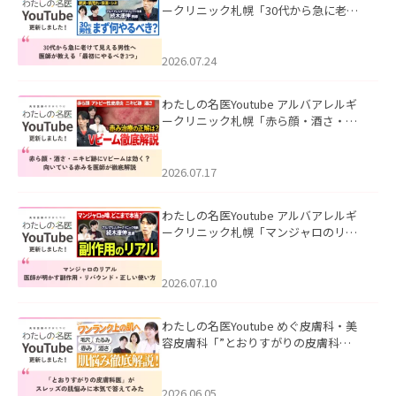
ークリニック札幌「30代から急に老け
て見える男性へ｜医師が教える「最初
にやるべき3つ」」を公開いたしまし
た。
2026.07.24
わたしの名医Youtube アルバアレルギ
ークリニック札幌「赤ら顔・酒さ・ニ
キビ跡にVビームは効く？向いている赤
みを医師が徹底解説」を公開いたしま
した。
2026.07.17
わたしの名医Youtube アルバアレルギ
ークリニック札幌「マンジャロのリア
ル｜医師が明かす副作用・リバウン
ド・正しい使い方」を公開いたしまし
た。
2026.07.10
わたしの名医Youtube めぐ皮膚科・美
容皮膚科「”とおりすがりの皮膚科
医”がスレッズの肌悩みに本気で答えて
みた」を公開いたしました。
2026.06.05