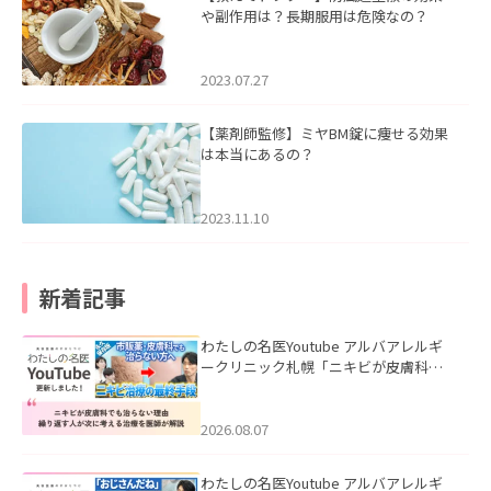
や副作用は？長期服用は危険なの？
2023.07.27
【薬剤師監修】ミヤBM錠に痩せる効果
は本当にあるの？
2023.11.10
新着記事
わたしの名医Youtube アルバアレルギ
ークリニック札幌「ニキビが皮膚科で
も治らない理由｜繰り返す人が次に考
える治療を医師が解説」を公開いたし
ました。
2026.08.07
わたしの名医Youtube アルバアレルギ