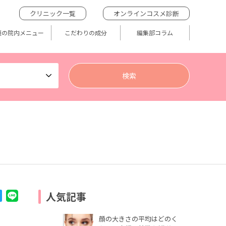
クリニック一覧
オンラインコスメ診断
題の院内メニュー
こだわりの成分
編集部コラム
人気記事
顔の大きさの平均はどのく