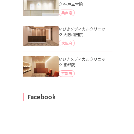
ク 神戸三宮院
兵庫県
いびきメディカルクリニッ
ク 大阪梅田院
大阪府
いびきメディカルクリニッ
ク 京都院
京都府
Facebook