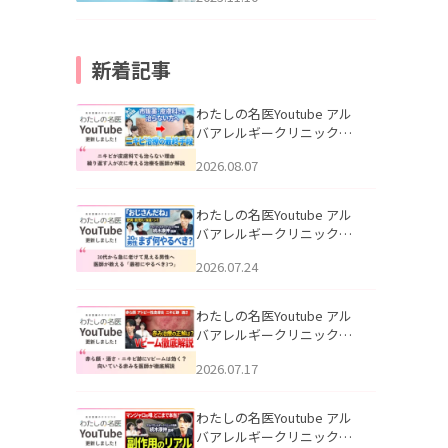
新着記事
わたしの名医Youtube アル
バアレルギークリニック札
幌「ニキビが皮膚科でも治
2026.08.07
らない理由｜繰り返す人が
次に考える治療を医師が解
説」を公開いたしました。
わたしの名医Youtube アル
バアレルギークリニック札
幌「30代から急に老けて見
2026.07.24
える男性へ｜医師が教える
「最初にやるべき3つ」」を
公開いたしました。
わたしの名医Youtube アル
バアレルギークリニック札
幌「赤ら顔・酒さ・ニキビ
2026.07.17
跡にVビームは効く？向いて
いる赤みを医師が徹底解
説」を公開いたしました。
わたしの名医Youtube アル
バアレルギークリニック札