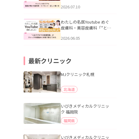
幌「マンジャロのリアル｜
2026.07.10
医師が明かす副作用・リバ
ウンド・正しい使い方」を
公開いたしました。
わたしの名医Youtube めぐ
皮膚科・美容皮膚科「”とお
りすがりの皮膚科医”がスレ
2026.06.05
ッズの肌悩みに本気で答え
てみた」を公開いたしまし
た。
最新クリニック
MJクリニック札幌
北海道
いびきメディカルクリニッ
ク 福岡院
福岡県
いびきメディカルクリニッ