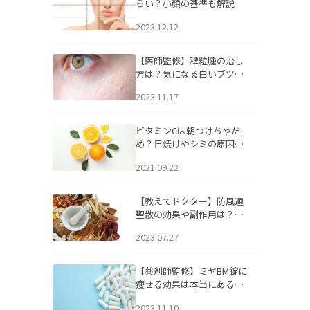
らい？小顔の基準も解説
2023.12.12
【医師監修】稗粒腫の治し
方は？気になる白いブツブ
ツの原因と自宅でできるケ
2023.11.17
アについて
ビタミンCは朝つけちゃだ
め？日焼けやシミの原因に
なるってホント？
2021.09.22
【教えてドクター】防風通
聖散の効果や副作用は？長
期服用は危険なの？
2023.07.27
【薬剤師監修】ミヤBM錠に
痩せる効果は本当にある
の？
2023.11.10