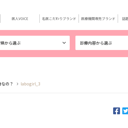
医人VOICE
名医こだわりブランド
医療機関専売ブランド
話
府県から選ぶ
診療内容から選ぶ
分なの？
labogirl_3