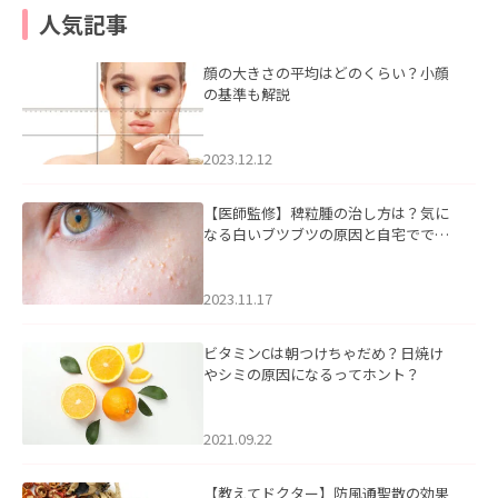
人気記事
顔の大きさの平均はどのくらい？小顔
の基準も解説
2023.12.12
【医師監修】稗粒腫の治し方は？気に
なる白いブツブツの原因と自宅ででき
るケアについて
2023.11.17
ビタミンCは朝つけちゃだめ？日焼け
やシミの原因になるってホント？
2021.09.22
【教えてドクター】防風通聖散の効果