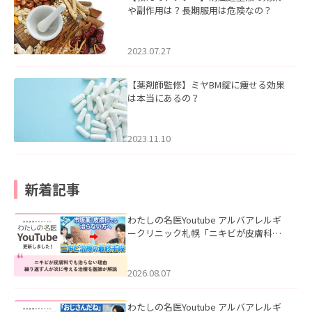
や副作用は？長期服用は危険なの？
2023.07.27
【薬剤師監修】ミヤBM錠に痩せる効果
は本当にあるの？
2023.11.10
新着記事
わたしの名医Youtube アルバアレルギ
ークリニック札幌「ニキビが皮膚科で
も治らない理由｜繰り返す人が次に考
える治療を医師が解説」を公開いたし
ました。
2026.08.07
わたしの名医Youtube アルバアレルギ