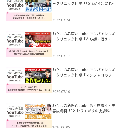
ークリニック札幌「30代から急に老け
て見える男性へ｜医師が教える「最初
にやるべき3つ」」を公開いたしまし
た。
2026.07.24
わたしの名医Youtube アルバアレルギ
ークリニック札幌「赤ら顔・酒さ・ニ
キビ跡にVビームは効く？向いている赤
みを医師が徹底解説」を公開いたしま
した。
2026.07.17
わたしの名医Youtube アルバアレルギ
ークリニック札幌「マンジャロのリア
ル｜医師が明かす副作用・リバウン
ド・正しい使い方」を公開いたしまし
た。
2026.07.10
わたしの名医Youtube めぐ皮膚科・美
容皮膚科「”とおりすがりの皮膚科
医”がスレッズの肌悩みに本気で答えて
みた」を公開いたしました。
2026.06.05