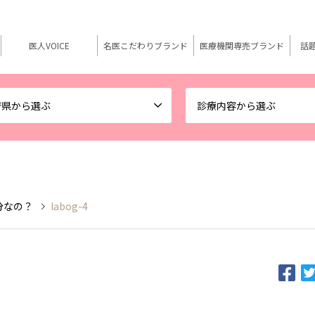
医人VOICE
名医こだわりブランド
医療機関専売ブランド
話
府県から選ぶ
診療内容から選ぶ
分なの？
labog-4