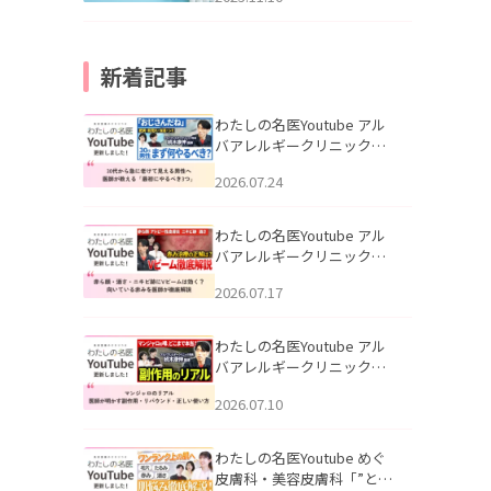
新着記事
わたしの名医Youtube アル
バアレルギークリニック札
幌「30代から急に老けて見
2026.07.24
える男性へ｜医師が教える
「最初にやるべき3つ」」を
公開いたしました。
わたしの名医Youtube アル
バアレルギークリニック札
幌「赤ら顔・酒さ・ニキビ
2026.07.17
跡にVビームは効く？向いて
いる赤みを医師が徹底解
説」を公開いたしました。
わたしの名医Youtube アル
バアレルギークリニック札
幌「マンジャロのリアル｜
2026.07.10
医師が明かす副作用・リバ
ウンド・正しい使い方」を
公開いたしました。
わたしの名医Youtube めぐ
皮膚科・美容皮膚科「”とお