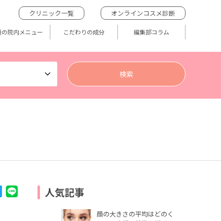
クリニック一覧
オンラインコスメ診断
題の院内メニュー
こだわりの成分
編集部コラム
人気記事
顔の大きさの平均はどのく