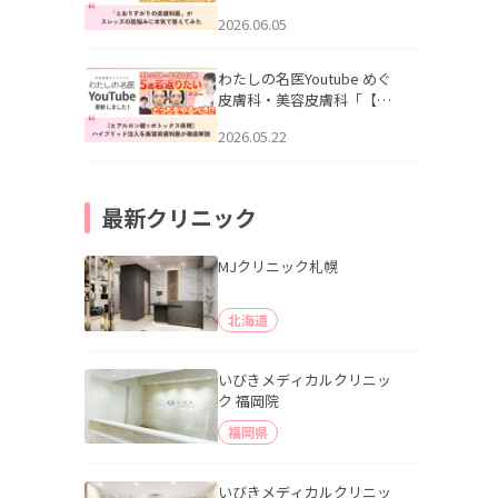
りすがりの皮膚科医”がスレ
2026.06.05
ッズの肌悩みに本気で答え
てみた」を公開いたしまし
た。
わたしの名医Youtube めぐ
皮膚科・美容皮膚科「【ヒ
アルロン酸×ボトックス併
2026.05.22
用】ハイブリッド注入を美
容皮膚科医が徹底解説」を
公開いたしました。
最新クリニック
MJクリニック札幌
北海道
いびきメディカルクリニッ
ク 福岡院
福岡県
いびきメディカルクリニッ