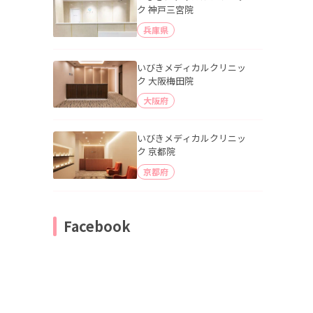
ク 神戸三宮院
兵庫県
いびきメディカルクリニッ
ク 大阪梅田院
大阪府
いびきメディカルクリニッ
ク 京都院
京都府
Facebook