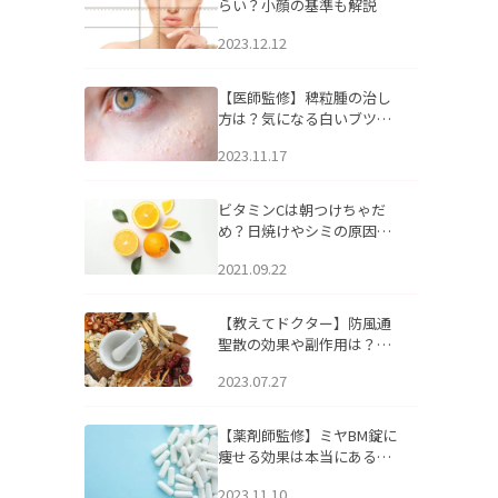
らい？小顔の基準も解説
2023.12.12
【医師監修】稗粒腫の治し
方は？気になる白いブツブ
ツの原因と自宅でできるケ
2023.11.17
アについて
ビタミンCは朝つけちゃだ
め？日焼けやシミの原因に
なるってホント？
2021.09.22
【教えてドクター】防風通
聖散の効果や副作用は？長
期服用は危険なの？
2023.07.27
【薬剤師監修】ミヤBM錠に
痩せる効果は本当にある
の？
2023.11.10