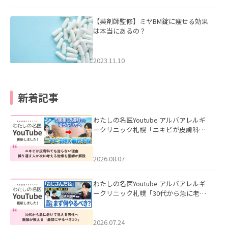
【薬剤師監修】ミヤBM錠に痩せる効果
は本当にあるの？
2023.11.10
新着記事
わたしの名医Youtube アルバアレルギ
ークリニック札幌「ニキビが皮膚科で
も治らない理由｜繰り返す人が次に考
える治療を医師が解説」を公開いたし
ました。
2026.08.07
わたしの名医Youtube アルバアレルギ
ークリニック札幌「30代から急に老け
て見える男性へ｜医師が教える「最初
にやるべき3つ」」を公開いたしまし
た。
2026.07.24