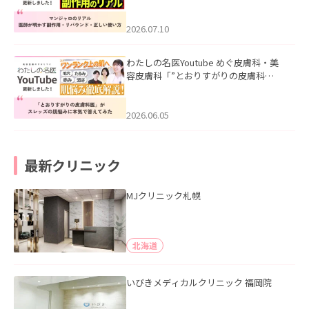
ル｜医師が明かす副作用・リバウン
ド・正しい使い方」を公開いたしまし
た。
2026.07.10
わたしの名医Youtube めぐ皮膚科・美
容皮膚科「”とおりすがりの皮膚科
医”がスレッズの肌悩みに本気で答えて
みた」を公開いたしました。
2026.06.05
最新クリニック
MJクリニック札幌
北海道
いびきメディカルクリニック 福岡院