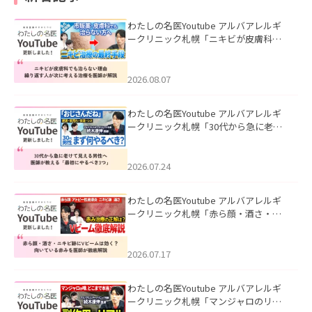
わたしの名医Youtube アルバアレルギ
ークリニック札幌「ニキビが皮膚科で
も治らない理由｜繰り返す人が次に考
える治療を医師が解説」を公開いたし
ました。
2026.08.07
わたしの名医Youtube アルバアレルギ
ークリニック札幌「30代から急に老け
て見える男性へ｜医師が教える「最初
にやるべき3つ」」を公開いたしまし
た。
2026.07.24
わたしの名医Youtube アルバアレルギ
ークリニック札幌「赤ら顔・酒さ・ニ
キビ跡にVビームは効く？向いている赤
みを医師が徹底解説」を公開いたしま
した。
2026.07.17
わたしの名医Youtube アルバアレルギ
ークリニック札幌「マンジャロのリア