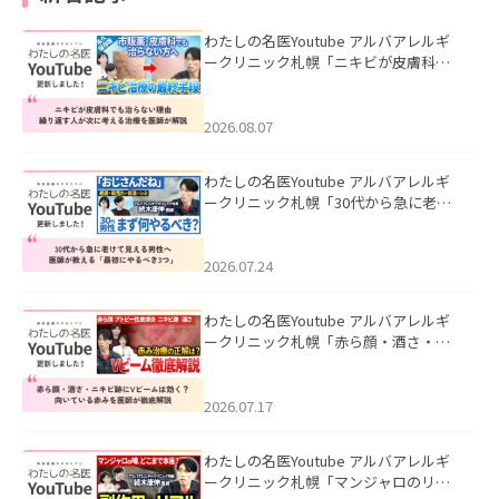
わたしの名医Youtube アルバアレルギ
ークリニック札幌「ニキビが皮膚科で
も治らない理由｜繰り返す人が次に考
える治療を医師が解説」を公開いたし
ました。
2026.08.07
わたしの名医Youtube アルバアレルギ
ークリニック札幌「30代から急に老け
て見える男性へ｜医師が教える「最初
にやるべき3つ」」を公開いたしまし
た。
2026.07.24
わたしの名医Youtube アルバアレルギ
ークリニック札幌「赤ら顔・酒さ・ニ
キビ跡にVビームは効く？向いている赤
みを医師が徹底解説」を公開いたしま
した。
2026.07.17
わたしの名医Youtube アルバアレルギ
ークリニック札幌「マンジャロのリア