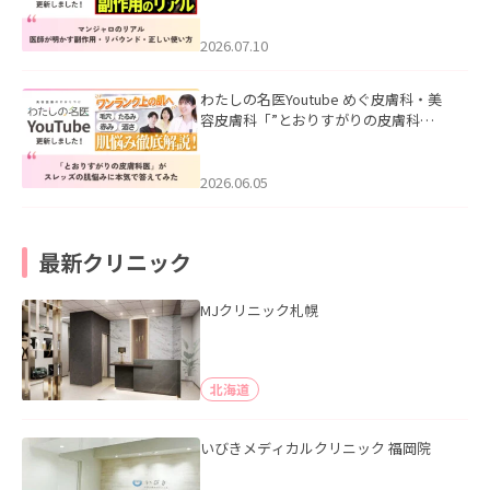
ル｜医師が明かす副作用・リバウン
ド・正しい使い方」を公開いたしまし
た。
2026.07.10
わたしの名医Youtube めぐ皮膚科・美
容皮膚科「”とおりすがりの皮膚科
医”がスレッズの肌悩みに本気で答えて
みた」を公開いたしました。
2026.06.05
最新クリニック
MJクリニック札幌
北海道
いびきメディカルクリニック 福岡院