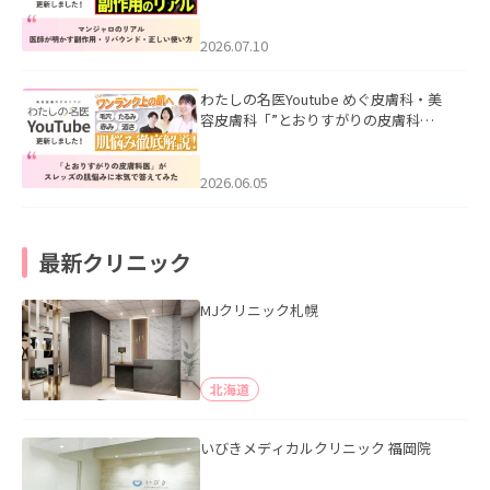
ル｜医師が明かす副作用・リバウン
ド・正しい使い方」を公開いたしまし
た。
2026.07.10
わたしの名医Youtube めぐ皮膚科・美
容皮膚科「”とおりすがりの皮膚科
医”がスレッズの肌悩みに本気で答えて
みた」を公開いたしました。
2026.06.05
最新クリニック
MJクリニック札幌
北海道
いびきメディカルクリニック 福岡院