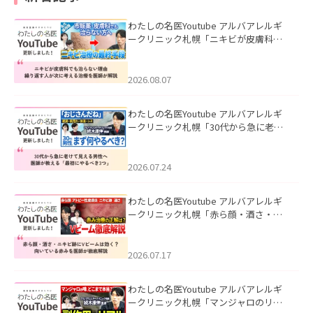
わたしの名医Youtube アルバアレルギ
ークリニック札幌「ニキビが皮膚科で
も治らない理由｜繰り返す人が次に考
える治療を医師が解説」を公開いたし
ました。
2026.08.07
わたしの名医Youtube アルバアレルギ
ークリニック札幌「30代から急に老け
て見える男性へ｜医師が教える「最初
にやるべき3つ」」を公開いたしまし
た。
2026.07.24
わたしの名医Youtube アルバアレルギ
ークリニック札幌「赤ら顔・酒さ・ニ
キビ跡にVビームは効く？向いている赤
みを医師が徹底解説」を公開いたしま
した。
2026.07.17
わたしの名医Youtube アルバアレルギ
ークリニック札幌「マンジャロのリア