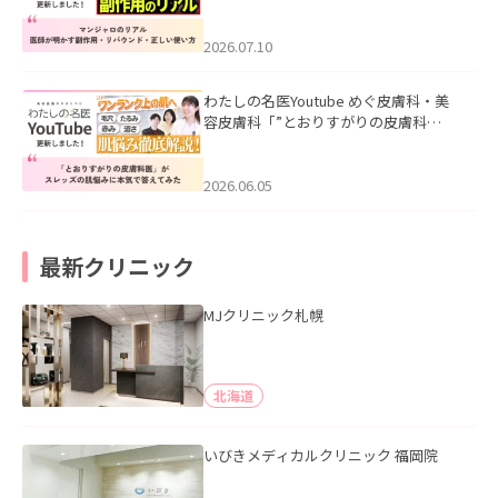
ル｜医師が明かす副作用・リバウン
ド・正しい使い方」を公開いたしまし
た。
2026.07.10
わたしの名医Youtube めぐ皮膚科・美
容皮膚科「”とおりすがりの皮膚科
医”がスレッズの肌悩みに本気で答えて
みた」を公開いたしました。
2026.06.05
最新クリニック
MJクリニック札幌
北海道
いびきメディカルクリニック 福岡院