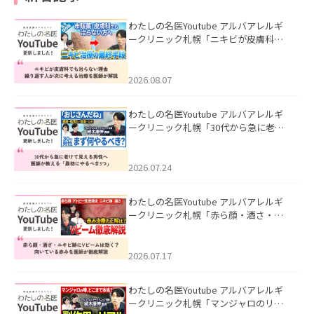
わたしの名医Youtube アルバアレルギ
ークリニック札幌「ニキビが皮膚科で
も治らない理由｜繰り返す人が次に考
える治療を医師が解説」を公開いたし
ました。
2026.08.07
わたしの名医Youtube アルバアレルギ
ークリニック札幌「30代から急に老け
て見える男性へ｜医師が教える「最初
にやるべき3つ」」を公開いたしまし
た。
2026.07.24
わたしの名医Youtube アルバアレルギ
ークリニック札幌「赤ら顔・酒さ・ニ
キビ跡にVビームは効く？向いている赤
みを医師が徹底解説」を公開いたしま
した。
2026.07.17
わたしの名医Youtube アルバアレルギ
ークリニック札幌「マンジャロのリア