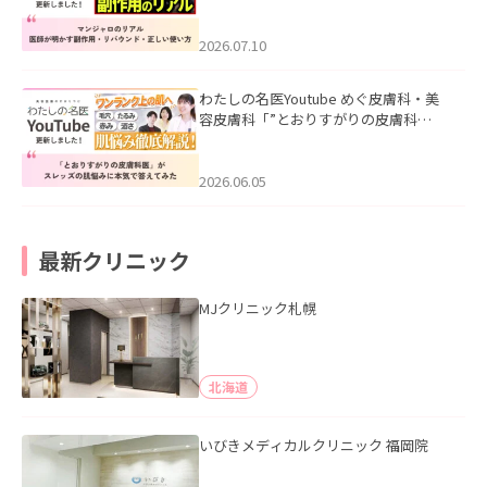
ル｜医師が明かす副作用・リバウン
ド・正しい使い方」を公開いたしまし
た。
2026.07.10
わたしの名医Youtube めぐ皮膚科・美
容皮膚科「”とおりすがりの皮膚科
医”がスレッズの肌悩みに本気で答えて
みた」を公開いたしました。
2026.06.05
最新クリニック
MJクリニック札幌
北海道
いびきメディカルクリニック 福岡院