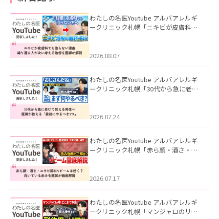
わたしの名医Youtube アルバアレルギ
ークリニック札幌「ニキビが皮膚科で
も治らない理由｜繰り返す人が次に考
える治療を医師が解説」を公開いたし
ました。
2026.08.07
わたしの名医Youtube アルバアレルギ
ークリニック札幌「30代から急に老け
て見える男性へ｜医師が教える「最初
にやるべき3つ」」を公開いたしまし
た。
2026.07.24
わたしの名医Youtube アルバアレルギ
ークリニック札幌「赤ら顔・酒さ・ニ
キビ跡にVビームは効く？向いている赤
みを医師が徹底解説」を公開いたしま
した。
2026.07.17
わたしの名医Youtube アルバアレルギ
ークリニック札幌「マンジャロのリア