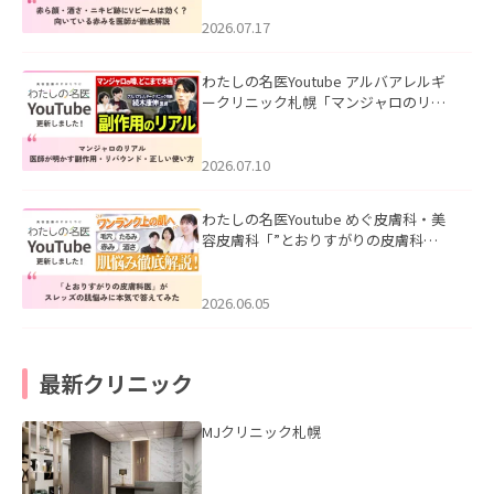
みを医師が徹底解説」を公開いたしま
した。
2026.07.17
わたしの名医Youtube アルバアレルギ
ークリニック札幌「マンジャロのリア
ル｜医師が明かす副作用・リバウン
ド・正しい使い方」を公開いたしまし
た。
2026.07.10
わたしの名医Youtube めぐ皮膚科・美
容皮膚科「”とおりすがりの皮膚科
医”がスレッズの肌悩みに本気で答えて
みた」を公開いたしました。
2026.06.05
最新クリニック
MJクリニック札幌