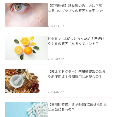
【医師監修】稗粒腫の治し方は？気に
なる白いブツブツの原因と自宅ででき
るケアについて
2023.11.17
ビタミンCは朝つけちゃだめ？日焼け
やシミの原因になるってホント？
2021.09.22
【教えてドクター】防風通聖散の効果
や副作用は？長期服用は危険なの？
2023.07.27
【薬剤師監修】ミヤBM錠に痩せる効果
は本当にあるの？