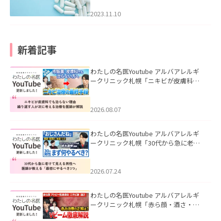
2023.11.10
新着記事
わたしの名医Youtube アルバアレルギ
ークリニック札幌「ニキビが皮膚科で
も治らない理由｜繰り返す人が次に考
える治療を医師が解説」を公開いたし
ました。
2026.08.07
わたしの名医Youtube アルバアレルギ
ークリニック札幌「30代から急に老け
て見える男性へ｜医師が教える「最初
にやるべき3つ」」を公開いたしまし
た。
2026.07.24
わたしの名医Youtube アルバアレルギ
ークリニック札幌「赤ら顔・酒さ・ニ
キビ跡にVビームは効く？向いている赤