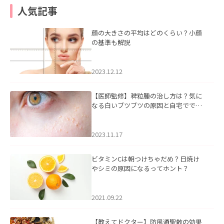
人気記事
顔の大きさの平均はどのくらい？小顔
の基準も解説
2023.12.12
【医師監修】稗粒腫の治し方は？気に
なる白いブツブツの原因と自宅ででき
るケアについて
2023.11.17
ビタミンCは朝つけちゃだめ？日焼け
やシミの原因になるってホント？
2021.09.22
【教えてドクター】防風通聖散の効果