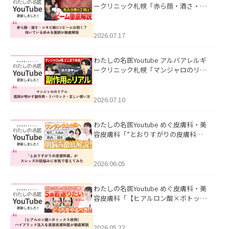
ークリニック札幌「赤ら顔・酒さ・ニ
キビ跡にVビームは効く？向いている赤
みを医師が徹底解説」を公開いたしま
した。
2026.07.17
わたしの名医Youtube アルバアレルギ
ークリニック札幌「マンジャロのリア
ル｜医師が明かす副作用・リバウン
ド・正しい使い方」を公開いたしまし
た。
2026.07.10
わたしの名医Youtube めぐ皮膚科・美
容皮膚科「”とおりすがりの皮膚科
医”がスレッズの肌悩みに本気で答えて
みた」を公開いたしました。
2026.06.05
わたしの名医Youtube めぐ皮膚科・美
容皮膚科「【ヒアルロン酸×ボトック
ス併用】ハイブリッド注入を美容皮膚
科医が徹底解説」を公開いたしまし
た。
2026.05.22