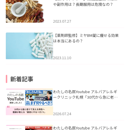
や副作用は？長期服用は危険なの？
2023.07.27
【薬剤師監修】ミヤBM錠に痩せる効果
は本当にあるの？
2023.11.10
新着記事
わたしの名医Youtube アルバアレルギ
ークリニック札幌「30代から急に老け
て見える男性へ｜医師が教える「最初
にやるべき3つ」」を公開いたしまし
た。
2026.07.24
わたしの名医Youtube アルバアレルギ