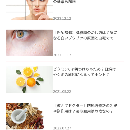
の基準も解説
2023.12.12
【医師監修】稗粒腫の治し方は？気に
なる白いブツブツの原因と自宅ででき
るケアについて
2023.11.17
ビタミンCは朝つけちゃだめ？日焼け
やシミの原因になるってホント？
2021.09.22
【教えてドクター】防風通聖散の効果
や副作用は？長期服用は危険なの？
2023.07.27