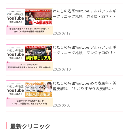
わたしの名医Youtube アルバアレルギ
ークリニック札幌「赤ら顔・酒さ・ニ
キビ跡にVビームは効く？向いている赤
みを医師が徹底解説」を公開いたしま
した。
2026.07.17
わたしの名医Youtube アルバアレルギ
ークリニック札幌「マンジャロのリア
ル｜医師が明かす副作用・リバウン
ド・正しい使い方」を公開いたしまし
た。
2026.07.10
わたしの名医Youtube めぐ皮膚科・美
容皮膚科「”とおりすがりの皮膚科
医”がスレッズの肌悩みに本気で答えて
みた」を公開いたしました。
2026.06.05
最新クリニック