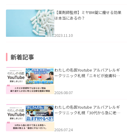
【薬剤師監修】ミヤBM錠に痩せる効果
は本当にあるの？
2023.11.10
新着記事
わたしの名医Youtube アルバアレルギ
ークリニック札幌「ニキビが皮膚科で
も治らない理由｜繰り返す人が次に考
える治療を医師が解説」を公開いたし
ました。
2026.08.07
わたしの名医Youtube アルバアレルギ
ークリニック札幌「30代から急に老け
て見える男性へ｜医師が教える「最初
にやるべき3つ」」を公開いたしまし
た。
2026.07.24