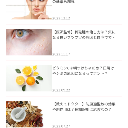
の基準も解説
2023.12.12
【医師監修】稗粒腫の治し方は？気に
なる白いブツブツの原因と自宅ででき
るケアについて
2023.11.17
ビタミンCは朝つけちゃだめ？日焼け
やシミの原因になるってホント？
2021.09.22
【教えてドクター】防風通聖散の効果
や副作用は？長期服用は危険なの？
2023.07.27