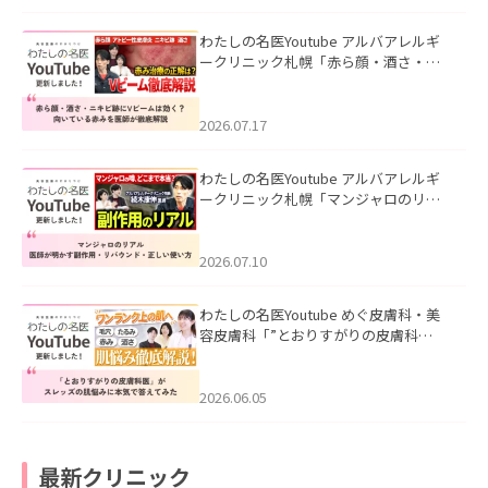
わたしの名医Youtube アルバアレルギ
ークリニック札幌「赤ら顔・酒さ・ニ
キビ跡にVビームは効く？向いている赤
みを医師が徹底解説」を公開いたしま
した。
2026.07.17
わたしの名医Youtube アルバアレルギ
ークリニック札幌「マンジャロのリア
ル｜医師が明かす副作用・リバウン
ド・正しい使い方」を公開いたしまし
た。
2026.07.10
わたしの名医Youtube めぐ皮膚科・美
容皮膚科「”とおりすがりの皮膚科
医”がスレッズの肌悩みに本気で答えて
みた」を公開いたしました。
2026.06.05
最新クリニック