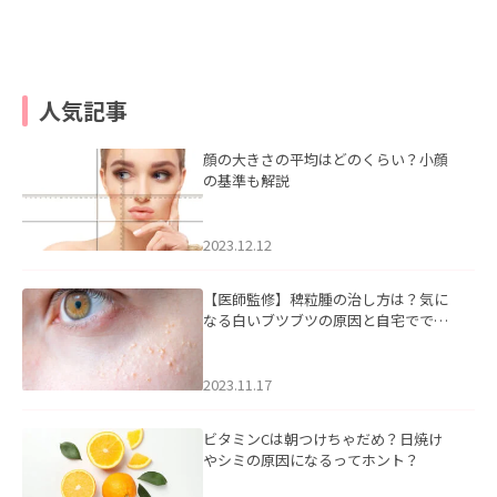
人気記事
顔の大きさの平均はどのくらい？小顔
の基準も解説
2023.12.12
【医師監修】稗粒腫の治し方は？気に
なる白いブツブツの原因と自宅ででき
るケアについて
2023.11.17
ビタミンCは朝つけちゃだめ？日焼け
やシミの原因になるってホント？