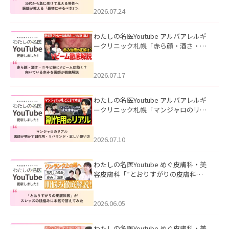
にやるべき3つ」」を公開いたしまし
た。
2026.07.24
わたしの名医Youtube アルバアレルギ
ークリニック札幌「赤ら顔・酒さ・ニ
キビ跡にVビームは効く？向いている赤
みを医師が徹底解説」を公開いたしま
した。
2026.07.17
わたしの名医Youtube アルバアレルギ
ークリニック札幌「マンジャロのリア
ル｜医師が明かす副作用・リバウン
ド・正しい使い方」を公開いたしまし
た。
2026.07.10
わたしの名医Youtube めぐ皮膚科・美
容皮膚科「”とおりすがりの皮膚科
医”がスレッズの肌悩みに本気で答えて
みた」を公開いたしました。
2026.06.05
わたしの名医Youtube めぐ皮膚科・美