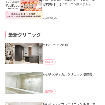
容皮膚科「【ヒアルロン酸×ボトック
ス併用】ハイブリッド注入を美容皮膚
科医が徹底解説」を公開いたしまし
た。
2026.05.22
最新クリニック
MJクリニック札幌
北海道
いびきメディカルクリニック 福岡院
福岡県
いびきメディカルクリニック 神戸三宮