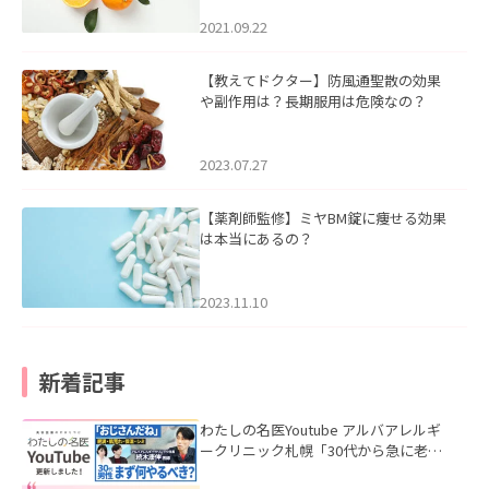
2021.09.22
【教えてドクター】防風通聖散の効果
や副作用は？長期服用は危険なの？
2023.07.27
【薬剤師監修】ミヤBM錠に痩せる効果
は本当にあるの？
2023.11.10
新着記事
わたしの名医Youtube アルバアレルギ
ークリニック札幌「30代から急に老け
て見える男性へ｜医師が教える「最初