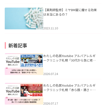
【薬剤師監修】ミヤBM錠に痩せる効果
は本当にあるの？
2023.11.10
新着記事
わたしの名医Youtube アルバアレルギ
ークリニック札幌「30代から急に老け
て見える男性へ｜医師が教える「最初
にやるべき3つ」」を公開いたしまし
た。
2026.07.24
わたしの名医Youtube アルバアレルギ
ークリニック札幌「赤ら顔・酒さ・ニ
キビ跡にVビームは効く？向いている赤
みを医師が徹底解説」を公開いたしま
した。
2026.07.17