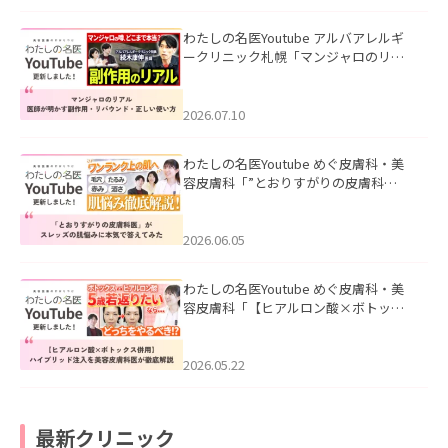
わたしの名医Youtube アルバアレルギ
ークリニック札幌「マンジャロのリア
ル｜医師が明かす副作用・リバウン
ド・正しい使い方」を公開いたしまし
た。
2026.07.10
わたしの名医Youtube めぐ皮膚科・美
容皮膚科「”とおりすがりの皮膚科
医”がスレッズの肌悩みに本気で答えて
みた」を公開いたしました。
2026.06.05
わたしの名医Youtube めぐ皮膚科・美
容皮膚科「【ヒアルロン酸×ボトック
ス併用】ハイブリッド注入を美容皮膚
科医が徹底解説」を公開いたしまし
た。
2026.05.22
最新クリニック