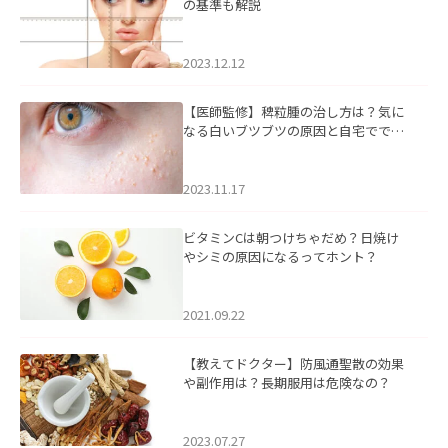
の基準も解説
2023.12.12
【医師監修】稗粒腫の治し方は？気に
なる白いブツブツの原因と自宅ででき
るケアについて
2023.11.17
ビタミンCは朝つけちゃだめ？日焼け
やシミの原因になるってホント？
2021.09.22
【教えてドクター】防風通聖散の効果
や副作用は？長期服用は危険なの？
2023.07.27