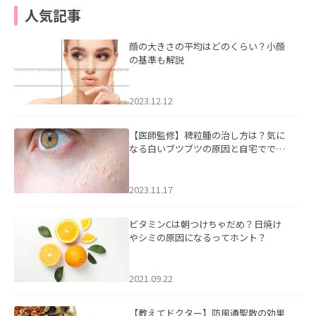
人気記事
顔の大きさの平均はどのくらい？小顔
の基準も解説
2023.12.12
【医師監修】稗粒腫の治し方は？気に
なる白いブツブツの原因と自宅ででき
るケアについて
2023.11.17
ビタミンCは朝つけちゃだめ？日焼け
やシミの原因になるってホント？
2021.09.22
【教えてドクター】防風通聖散の効果