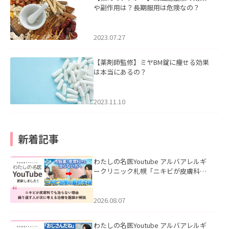
や副作用は？長期服用は危険なの？
2023.07.27
【薬剤師監修】ミヤBM錠に痩せる効果
は本当にあるの？
2023.11.10
新着記事
わたしの名医Youtube アルバアレルギ
ークリニック札幌「ニキビが皮膚科で
も治らない理由｜繰り返す人が次に考
える治療を医師が解説」を公開いたし
ました。
2026.08.07
わたしの名医Youtube アルバアレルギ