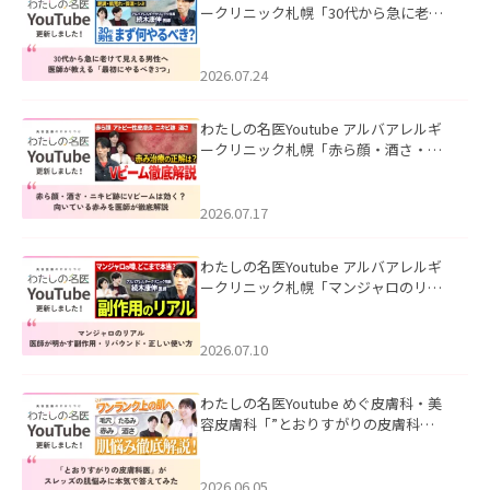
ークリニック札幌「30代から急に老け
て見える男性へ｜医師が教える「最初
にやるべき3つ」」を公開いたしまし
た。
2026.07.24
わたしの名医Youtube アルバアレルギ
ークリニック札幌「赤ら顔・酒さ・ニ
キビ跡にVビームは効く？向いている赤
みを医師が徹底解説」を公開いたしま
した。
2026.07.17
わたしの名医Youtube アルバアレルギ
ークリニック札幌「マンジャロのリア
ル｜医師が明かす副作用・リバウン
ド・正しい使い方」を公開いたしまし
た。
2026.07.10
わたしの名医Youtube めぐ皮膚科・美
容皮膚科「”とおりすがりの皮膚科
医”がスレッズの肌悩みに本気で答えて
みた」を公開いたしました。
2026.06.05