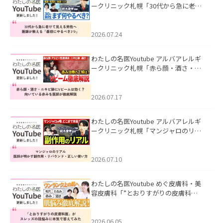
ークリニック札幌「30代から急に老け
て見える男性へ｜医師が教える「最初
にやるべき3つ」」を公開いたしまし
た。
2026.07.24
わたしの名医Youtube アルバアレルギ
ークリニック札幌「赤ら顔・酒さ・ニ
キビ跡にVビームは効く？向いている赤
みを医師が徹底解説」を公開いたしま
した。
2026.07.17
わたしの名医Youtube アルバアレルギ
ークリニック札幌「マンジャロのリア
ル｜医師が明かす副作用・リバウン
ド・正しい使い方」を公開いたしまし
た。
2026.07.10
わたしの名医Youtube めぐ皮膚科・美
容皮膚科「”とおりすがりの皮膚科
医”がスレッズの肌悩みに本気で答えて
みた」を公開いたしました。
2026.06.05