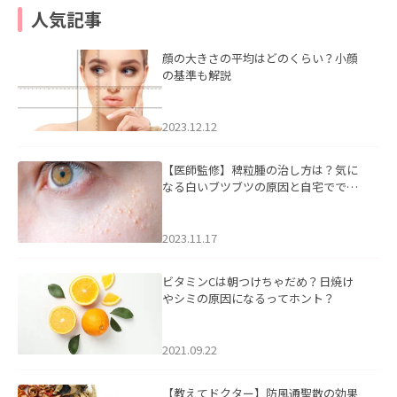
人気記事
顔の大きさの平均はどのくらい？小顔
の基準も解説
2023.12.12
【医師監修】稗粒腫の治し方は？気に
なる白いブツブツの原因と自宅ででき
るケアについて
2023.11.17
ビタミンCは朝つけちゃだめ？日焼け
やシミの原因になるってホント？
2021.09.22
【教えてドクター】防風通聖散の効果