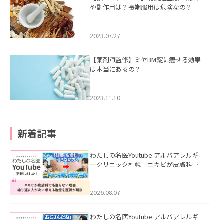
や副作用は？長期服用は危険なの？
2023.07.27
【薬剤師監修】ミヤBM錠に痩せる効果
は本当にあるの？
2023.11.10
新着記事
わたしの名医Youtube アルバアレルギ
ークリニック札幌「ニキビが皮膚科で
も治らない理由｜繰り返す人が次に考
える治療を医師が解説」を公開いたし
ました。
2026.08.07
わたしの名医Youtube アルバアレルギ