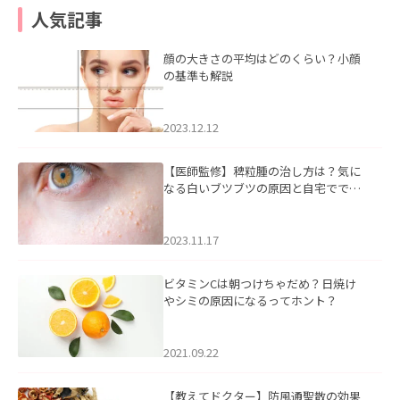
人気記事
顔の大きさの平均はどのくらい？小顔
の基準も解説
2023.12.12
【医師監修】稗粒腫の治し方は？気に
なる白いブツブツの原因と自宅ででき
るケアについて
2023.11.17
ビタミンCは朝つけちゃだめ？日焼け
やシミの原因になるってホント？
2021.09.22
【教えてドクター】防風通聖散の効果