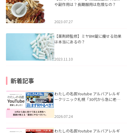
や副作用は？長期服用は危険なの？
2023.07.27
【薬剤師監修】ミヤBM錠に痩せる効果
は本当にあるの？
2023.11.10
新着記事
わたしの名医Youtube アルバアレルギ
ークリニック札幌「30代から急に老け
て見える男性へ｜医師が教える「最初
にやるべき3つ」」を公開いたしまし
た。
2026.07.24
わたしの名医Youtube アルバアレルギ