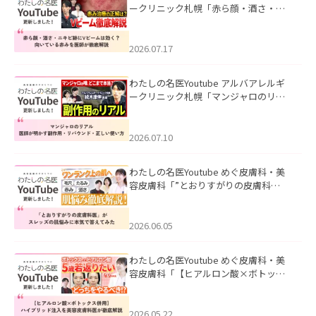
ークリニック札幌「赤ら顔・酒さ・ニ
キビ跡にVビームは効く？向いている赤
みを医師が徹底解説」を公開いたしま
した。
2026.07.17
わたしの名医Youtube アルバアレルギ
ークリニック札幌「マンジャロのリア
ル｜医師が明かす副作用・リバウン
ド・正しい使い方」を公開いたしまし
た。
2026.07.10
わたしの名医Youtube めぐ皮膚科・美
容皮膚科「”とおりすがりの皮膚科
医”がスレッズの肌悩みに本気で答えて
みた」を公開いたしました。
2026.06.05
わたしの名医Youtube めぐ皮膚科・美
容皮膚科「【ヒアルロン酸×ボトック
ス併用】ハイブリッド注入を美容皮膚
科医が徹底解説」を公開いたしまし
た。
2026.05.22