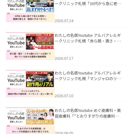
ークリニック札幌「30代から急に老け
て見える男性へ｜医師が教える「最初
にやるべき3つ」」を公開いたしまし
た。
2026.07.24
わたしの名医Youtube アルバアレルギ
ークリニック札幌「赤ら顔・酒さ・ニ
キビ跡にVビームは効く？向いている赤
みを医師が徹底解説」を公開いたしま
した。
2026.07.17
わたしの名医Youtube アルバアレルギ
ークリニック札幌「マンジャロのリア
ル｜医師が明かす副作用・リバウン
ド・正しい使い方」を公開いたしまし
た。
2026.07.10
わたしの名医Youtube めぐ皮膚科・美
容皮膚科「”とおりすがりの皮膚科
医”がスレッズの肌悩みに本気で答えて
みた」を公開いたしました。
2026.06.05