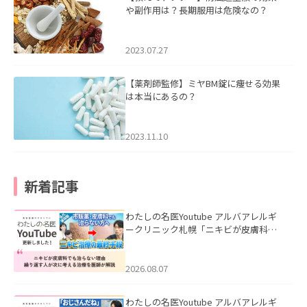
や副作用は？長期服用は危険なの？
2023.07.27
【薬剤師監修】ミヤBM錠に痩せる効果
は本当にあるの？
2023.11.10
新着記事
わたしの名医Youtube アルバアレルギ
ークリニック札幌「ニキビが皮膚科で
も治らない理由｜繰り返す人が次に考
える治療を医師が解説」を公開いたし
ました。
2026.08.07
わたしの名医Youtube アルバアレルギ