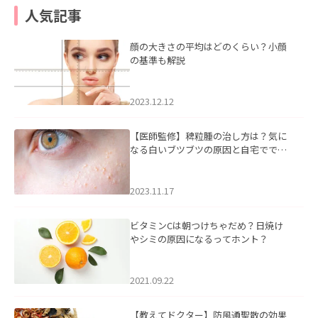
人気記事
顔の大きさの平均はどのくらい？小顔
の基準も解説
2023.12.12
【医師監修】稗粒腫の治し方は？気に
なる白いブツブツの原因と自宅ででき
るケアについて
2023.11.17
ビタミンCは朝つけちゃだめ？日焼け
やシミの原因になるってホント？
2021.09.22
【教えてドクター】防風通聖散の効果